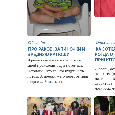
Обо всём
Отношени
ПРО РАКОВ, ЗАПИНОЧКИ И
КАК ОТК
ВРЕДНУЮ КАТЮШУ
КОГДА О
Я решил записывать всё, что со
ПРИНЯТ
мной происходит. Для потомков.
Любовь, ос
Потомки – это те, кто будут жить
аспект ее ф
потом. А предки – это первобытные
да, так, по
Читать >>
люди и ...
структура т
логическому