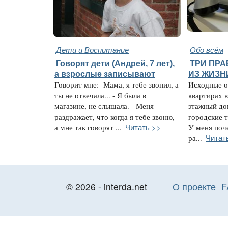
Дети и Воспитание
Обо всём
Говорят дети (Андрей, 7 лет),
ТРИ ПР
а взрослые записывают
ИЗ ЖИЗН
Говорит мне: -Мама, я тебе звонил, а
Исходные о
ты не отвечала... - Я была в
квартирах в
магазине, не слышала. - Меня
этажный до
раздражает, что когда я тебе звоню,
городские т
Читать >>
а мне так говорят ...
У меня поч
Читат
ра...
© 2026 - interda.net
О проекте
F