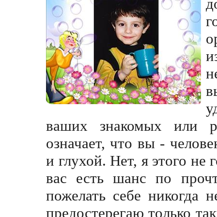
д
г
о
и
н
в
у
ваших знакомых или р
означает, что вы - челов
и глухой. Нет, я этого не 
вас есть шанс по прочт
пожелать себе никогда 
предостерегаю только так