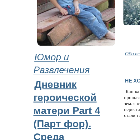
Юмор и
Обо в
Развлечения
НЕ Х
Дневник
Кап-кап
героической
прощая
земля о
матери Part 4
переста
стали т
(Парт фор).
Среда