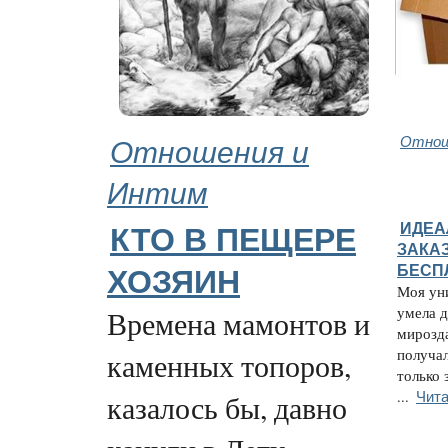
Отношения и
Отнош
Интим
ИДЕА
КТО В ПЕЩЕРЕ
ЗАКАЗ
БЕСП
ХОЗЯИН
Моя ун
умела д
Времена мамонтов и
мирозда
получал
каменных топоров,
только 
Чита
...
казалось бы, давно