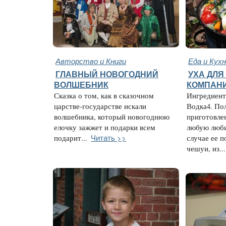
Авторство и Книги
Еда и Кух
ГЛАВНЫЙ НОВОГОДНИЙ
УХА ДЛЯ
ВОЛШЕБНИК
КОМПАН
Сказка о том, как в сказочном
Ингредиент
царстве-государстве искали
Водка4. По
волшебника, который новогоднюю
приготовле
елочку зажжет и подарки всем
любую люб
Читать >>
подарит...
случае ее 
чешуи, из...