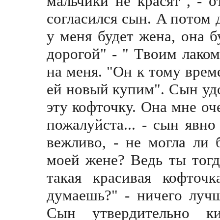
мальчики не красят", - о
согласился сын. A потом 
у меня будет жена, она б
дорогой" - " Tвоим лаком
на меня. "Он к тому време
ей новый купим". Сын уд
эту кофточку. Она мне оч
пожалуйста... - сын явн
вежливо, - не могла ли 
моей женe? Ведь ты тогд
такая красивая кофточ
думаешь?" - ничего лучш
Сын утвердительно ки