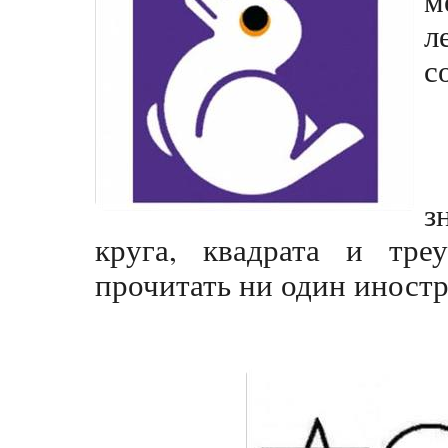
л
с
з
круга, квадрата и тре
прочитать ни один иностр