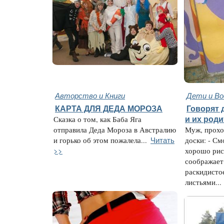
Авторство и Книги
Дети и В
КАРТА ДЛЯ ДЕДА МОРОЗА
Говорят д
Сказка о том, как Баба Яга
и их род
отправила Деда Мороза в Австралию
Муж, прохо
Читать
и горько об этом пожалела...
доски: - С
>>
хорошо рис
соображает 
раскидисто
листьями...