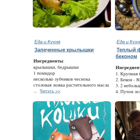
Еда и Кухня
Еда и Кух
Запеченные крылышки
Теплый ф
беконом
Ингредиенты
:
крылышки, бедрышки
Ингредиен
1 помидор
1. Крупная 
несколько зубчиков чеснока
2. Бекон - 80
столовая ложка растительного масла
3. 2 неболь
...
Читать >>
4. Пучок зе