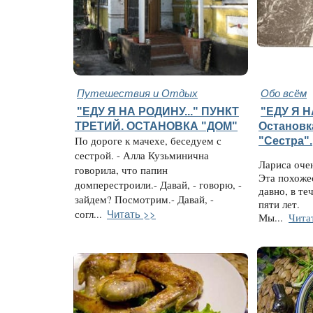
Путешествия и Отдых
Обо всём
"ЕДУ Я НА РОДИНУ..." ПУНКТ
"ЕДУ Я Н
ТРЕТИЙ. ОСТАНОВКА "ДОМ"
Остановк
По дороге к мачехе, беседуем с
"Сестра".
сестрой. - Алла Кузьминична
Лариса оче
говорила, что папин
Эта похожес
домперестроили.- Давай, - говорю, -
давно, в те
зайдем? Посмотрим.- Давай, -
пяти лет.
Читать >>
согл...
Мы...
Чита