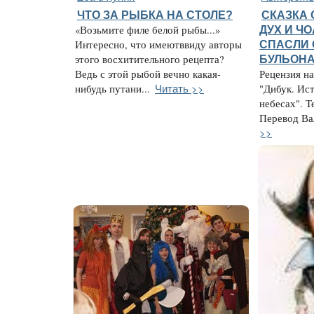
ЧТО ЗА РЫБКА НА СТОЛЕ?
СКАЗКА 
«Возьмите филе белой рыбы...»
ДУХ И Ч
Интересно, что имеютввиду авторы
СПАСЛИ 
этого восхитительного рецепта?
БУЛЬОН
Ведь с этой рыбой вечно какая-
Рецензия н
Читать >>
нибудь путани...
"Дибук. Ис
небесах". Т
Перевод Вал
>>