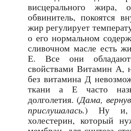
висцерального жира, 
обвинитель, покоятся в
жир регулирует температу
о его нормальном содерж
сливочном масле есть ж
Е. Все они обладают
свойствами Витамин А, 
без витамина Д невозмо
ткани а Е часто наз
долголетия. (
Дама, верну
прислушалась.
) Ну и, к
холестерин, который ну
мембран, для синтеза ст