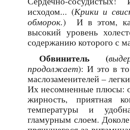
Сердечно-сосудистых!
исходом... (
Крики и свис
обморок.
) И в этом, ка
высокий уровень холест
содержанию которого с ма
Обвинитель (
выд
продолжает
): И это в т
маслозаменителей – легк
Их несомненные плюсы: о
жирность, приятная ко
температуры и удобн
гламурным слоем. Доколе
прячущегося за витамин