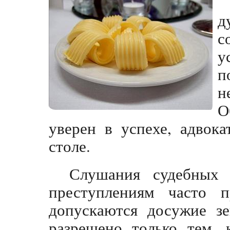
д
с
у
п
н
О
уверен в успехе, адвок
столе.
Слушания судебных 
преступлениям часто 
допускаются досужие зе
разрешено только тем, 