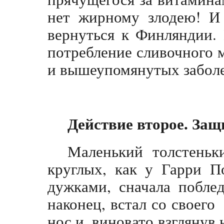
нет жирному злодею! И 
вернуться к Финляндии.
потребление сливочного 
и вышеупомянутых забол
Действие второе. За
Маленький толстеньк
круглых, как у Гарри П
дужками, сначала побле
наконец, встал со своего
нос и, виновато взглянув