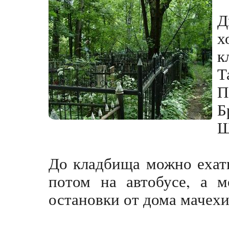
Д
х
к
Т
П
Б
Ш
До кладбища можно ехать
потом на автобусе, а м
остановки от дома мачех