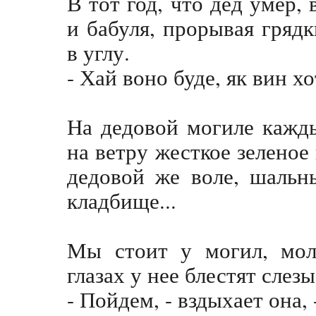
В тот год, что дед умер,
и бабуля, прорывая гряд
в углу.
- Хай воно буде, як вин хо
На дедовой могиле кажды
на ветру жесткое зеленое
дедовой же воле, шальн
кладбище...
Мы стоит у могил, мол
глазах у нее блестят слезы
- Пойдем, - вздыхает она,