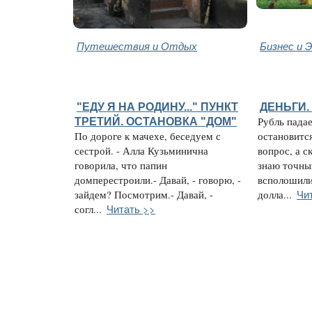
Путешествия и Отдых
Бизнес и 
"ЕДУ Я НА РОДИНУ..." ПУНКТ
ДЕНЬГИ.
ТРЕТИЙ. ОСТАНОВКА "ДОМ"
Рубль падае
По дороге к мачехе, беседуем с
остановитс
сестрой. - Алла Кузьминична
вопрос, а с
говорила, что папин
знаю точны
домперестроили.- Давай, - говорю, -
всполошили
Чи
зайдем? Посмотрим.- Давай, -
долла...
Читать >>
согл...