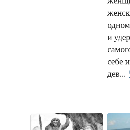
женщи
женск
одном
и уде
самог
себе 
дев...