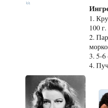
>>
Ингр
1. Кр
100 г.
2. Па
морко
3. 5-6
4. Пуч