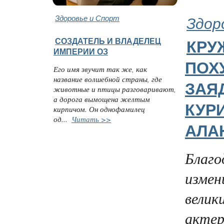
Здоровье и Спорт
Здор
СОЗДАТЕЛЬ И ВЛАДЕЛЕЦ
КРУ
ИМПЕРИИ ОЗ
ПОХ
Его имя звучит так же, как
название волшебной страны, где
ЗАЯ
животные и птицы разговаривают,
а дорога вымощена желтым
КУР
кирпичом. Он однофамилец
од...
Читать >>
АЛА
Благо
измен
велик
актер