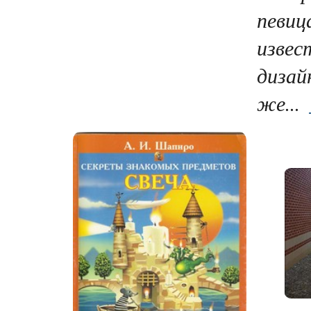
певиц
извес
дизай
же...