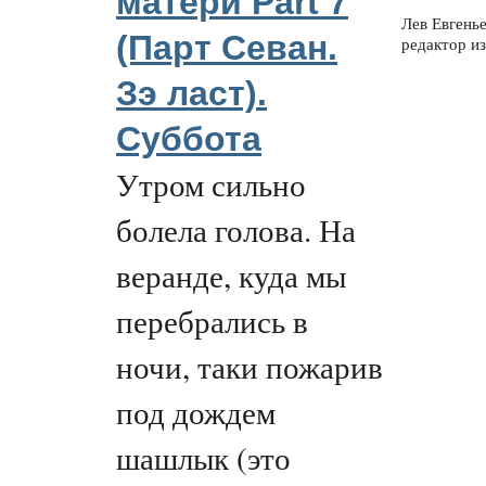
матери Part 7
Лев Евгень
(Парт Севан.
редактор из
Зэ ласт).
Суббота
Утром сильно
болела голова. На
веранде, куда мы
перебрались в
ночи, таки пожарив
под дождем
шашлык (это