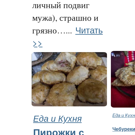
личный подвиг
мужа), страшно и
Читать
грязно…...
>>
Еда и Кухня
Еда и Кух
Чебуреки
Пирожки с