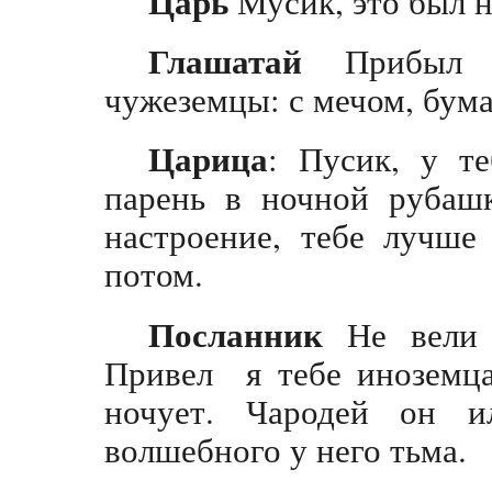
Царь
Мусик, это был н
Глашатай
Прибыл в
чужеземцы: с мечом, бума
Царица
: Пусик, у т
парень в ночной рубашк
настроение, тебе лучше
потом.
Посланник
Не вели к
Привел я тебе иноземца
ночует. Чародей он и
волшебного у него тьма.