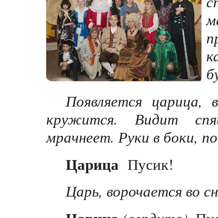
с
м
п
к
б
Появляется царица, в
кружится. Видит спящ
мрачнеет. Руки в боки, по
Царица
Пусик!
Царь, ворочается во сн
(сердито).