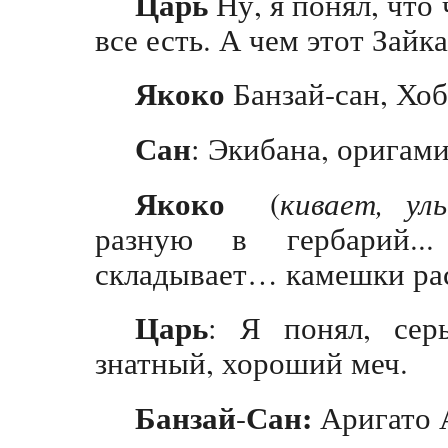
Царь
Ну, я понял, что 
все есть. А чем этот Зайк
Якоко
Банзай-сан, Хо
Сан
: Экибана, оригами
Якоко
(
кивает, ул
разную в гербарий.
складывает… камешки рас
Царь
: Я понял, сер
знатный, хороший меч.
Банзай
Сан:
-
Аригато 