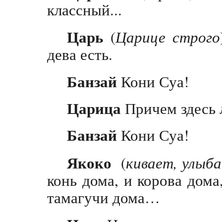
классный...
Царь
(
Царице строго
дева есть.
Банзай
Кони Суа!
Царица
Причем здесь
Банзай
Кони Суа!
Якоко
(
кивает, улыб
конь дома, и корова дома
тамагучи дома…