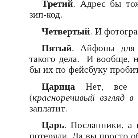
Третий
. Адрес бы то
зип-код.
Четвертый
. И фотогр
Пятый
. Айфоны для 
такого дела. И вообще, н
бы их по фейсбуку проб
Царица
Нет, все я
(
красноречивый взгляд в
заплатит.
Царь
. Посланники, а 
потеряли. Да вы просто о