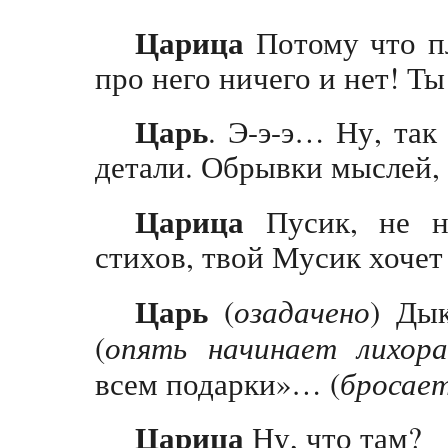
Царица
Потому что пл
про него ничего и нет! Т
Царь
. Э-э-э… Ну, так
детали. Обрывки мыслей, 
Царица
Пусик, не н
стихов, твой Мусик хочет
Царь
(
озадачено
) Ды
(
опять начинает лихора
всем подарки»… (
бросает
Царица
Ну, что там?