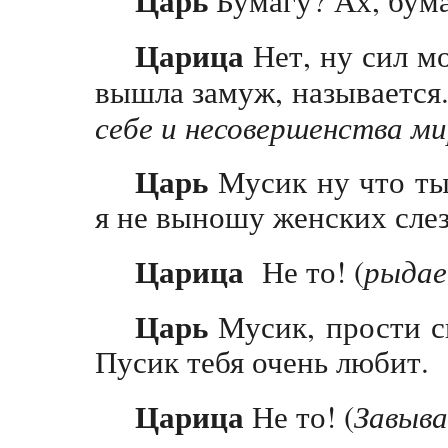
Царь
Бумагу? Ах, бу
Царица
Нет, ну сил м
вышла замуж, называется..
себе и несовершенства ми
Царь
Мусик ну что ты 
я не выношу женских сле
Царица
Не то! (
рыда
Царь
Мусик, прости св
Пусик тебя очень любит.
Царица
Не то! (
Завыва