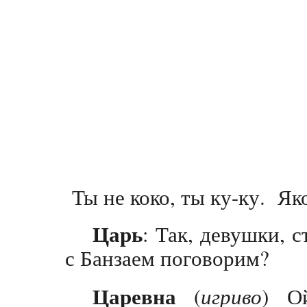
Ты не коко, ты ку-ку. Як
Царь
: Так, девушки, 
с Банзаем поговорим?
Царевна
(
игриво
) О