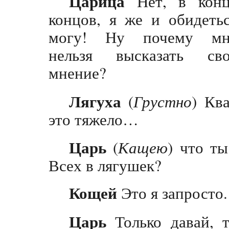
Царица
Нет, в конц
концов, я же и обидеть
могу! Ну почему мн
нельзя высказать сво
мнение?
Лягуха
(
Грустно
) Кв
это тяжело…
Царь
(
Кащею
) что т
Всех в лягушек?
Кощей
Это я запросто.
Царь
Только давай, т