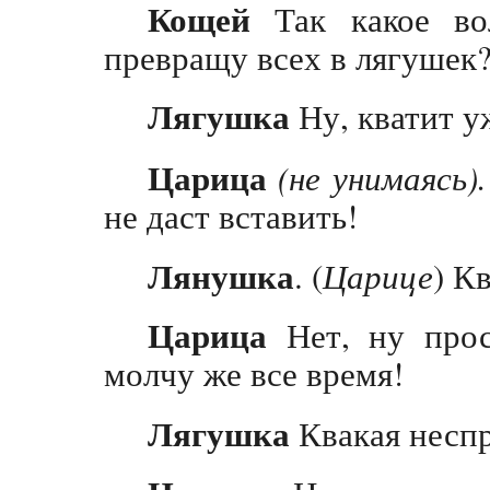
Кощей
Так какое во
превращу всех в лягушек
Лягушка
Ну, кватит у
Царица
(не унимаясь).
не даст вставить!
Лянушка
. (
Царице
) К
Царица
Нет, ну прос
молчу же все время!
Лягушка
Квакая несп