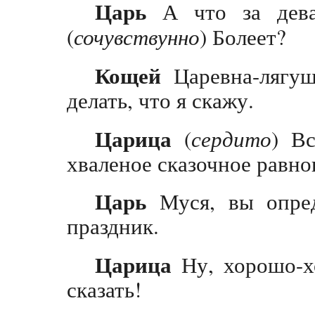
Царь
А что за дева
(
сочувствунно
) Болеет?
Кощей
Царевна-лягушк
делать, что я скажу.
Царица
(
сердито
) В
хваленое сказочное равно
Царь
Муся, вы опред
праздник.
Царица
Ну, хорошо-х
сказать!