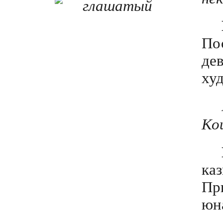
По
де
худ
Ко
каз
Пр
юна