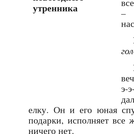
вс
– 
на
гол
ве
э-э
да
елку. Он и его юная сп
подарки, исполняет все 
ничего нет.