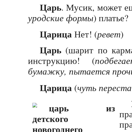
Царь
. Мусик, может ещ
уродские формы
) платье?
Царица
Нет! (
ревет
)
Царь
(шарит по карма
инструкцию! (
подбега
бумажку, пытается про
Царица
(
чуть переста
пр
пр