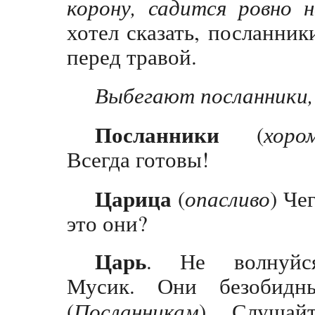
корону, садится ровно 
хотел сказать, посланник
перед травой.
Выбегают посланники,
Посланники
(
хоро
Всегда готовы!
Царица
(
опасливо
) Че
это они?
Царь
. Не волнуйся
Мусик. Они безобидны
(
Посланникам
) Слушайт