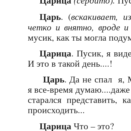
Царица
Пус
Царь
. (
вскакивает, и
четко и внятно, вроде и
мусик, как ты могла под
Царица
. Пусик, я вид
И это в такой день....!
Царь
. Да не спал я,
я все-время думаю....даже 
старался представить, ка
происходить...
Царица
Что – это?