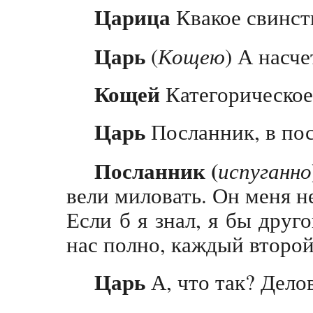
Царица
Квакое свинств
Царь
(
Кощею
) А насче
Кощей
Категорическое
Царь
Посланник, в пос
Посланник (
испуганно
вели миловать. Он меня н
Если б я знал, я бы друг
нас полно, каждый второй
Царь
А, что так? Делов