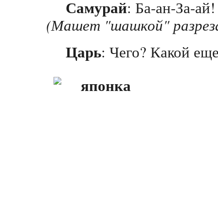
Самурай
: Ба-ан-За-ай!
(Машет "шашкой" разреза
Царь
: Чего? Какой еще