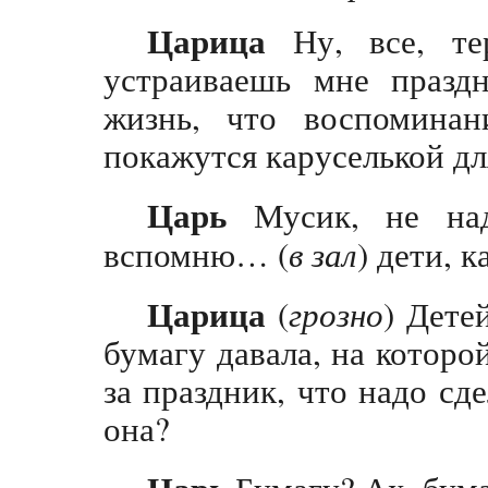
Царица
Ну, все, те
устраиваешь мне празд
жизнь, что воспоминан
покажутся каруселькой дл
Царь
Мусик, не над
вспомню… (
в зал
) дети, 
Царица
(
грозно
) Дете
бумагу давала, на которо
за праздник, что надо сде
она?