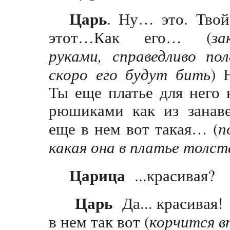
Царь
. Ну… это. Твой
этот…Как его… (
за
руками, справедливо пол
скоро его будут бить
) 
Ты еще платье для него 
рюшиками как из зана
еще в нем вот такая… (
п
какая она в платье толст
Царица
...красивая?
Царь
Да... красивая!
в нем так вот (
корчится в