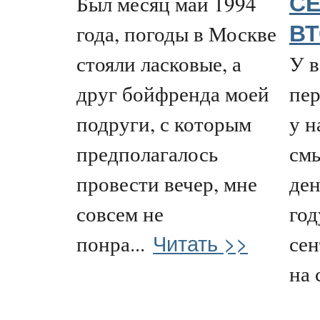
Был месяц май 1994
СЕ
года, погоды в Москве
В
стояли ласковые, а
У в
друг бойфренда моей
пер
подруги, с которым
у н
предполагалось
смы
провести вечер, мне
ден
совсем не
год
Читать >>
понра...
сен
на с