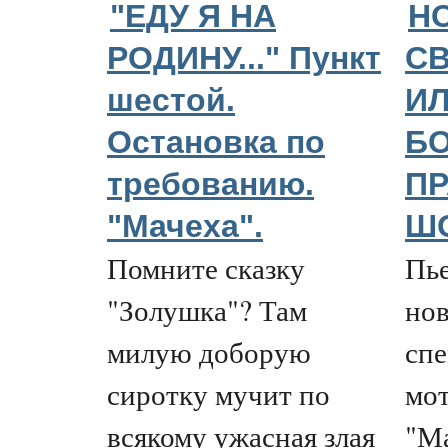
"ЕДУ Я НА
Н
РОДИНУ..." Пункт
С
шестой.
ИЛ
Остановка по
БО
требованию.
П
"Мачеха".
Ш
Помните сказку
Пье
"Золушка"? Там
нов
милую доборую
спе
сиротку мучит по
мот
всякому ужасная злая
"М