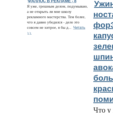
ФАЛЛОС В РЕКЛАМЕ - 8
Ужин
Я уже, грешным делом, подумываю,
а не открыть ли мне школу
ност
рекламного мастерства. Тем более,
что я давно убедился - дело это
форЭ
Читать
совсем не хитрое, я бы д...
>>
капу
зеле
шпин
авок
бол
кра
пом
Что у 