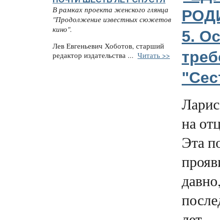
В рамках проекта женского глянца
РОДИ
"Продолжение известных сюжетов
кино".
5. О
Лев Евгеньевич Хоботов, старший
тре
редактор издательства ...
Читать >>
"Сес
Ларис
на от
Эта п
прояв
давно
после
лет.