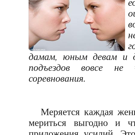
е
о
в
н
г
дамам, юным девам и 
подъездов вовсе не
соревнования.
Меряется каждая женщ
мериться выгодно и чт
приложения усилий. Это