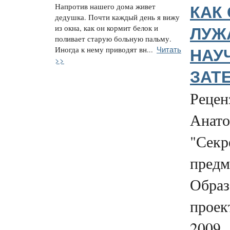
Напротив нашего дома живет
КАК 
дедушка. Почти каждый день я вижу
из окна, как он кормит белок и
ЛУЖ
поливает старую больную пальму.
Читать
Иногда к нему приводят вн...
НАУ
>>
ЗАТ
Рецен
Анат
"Секр
предм
Образ
проек
2009..