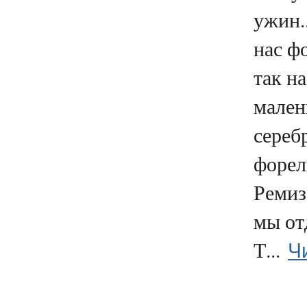
ужин..
нас ф
так н
мале
сереб
форел
Ремиз
мы от
Ч
Т...