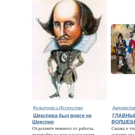
Культура и Исскуство
Авторство
Шекспира был вовсе не
ГЛАВНЫ
Шекспир
ВОЛШЕБ
Отдохните немного от работы,
Сказка о то
почитайте-ка мои рассуждения,
царстве-гос