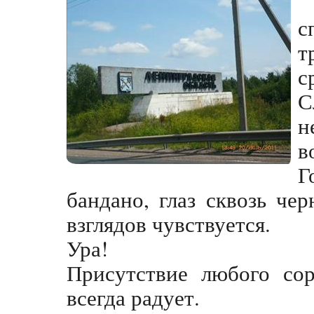
с
т
с
С
н
в
Г
бандано, глаз сквозь че
взглядов чувствуется.
Ура!
Присутствие любого сор
всегда радует.