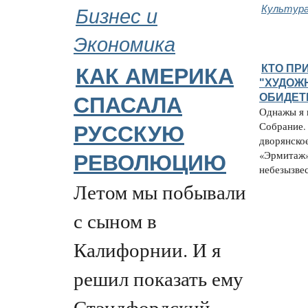
Бизнес и
Культура
Экономика
КТО ПР
КАК АМЕРИКА
"ХУДОЖ
ОБИДЕТ
СПАСАЛА
Однажы я 
Собрание. 
РУССКУЮ
дворянское
«Эрмитаж»
РЕВОЛЮЦИЮ
небезызвес
Летом мы побывали
с сыном в
Калифорнии. И я
решил показать ему
Стэндфордский