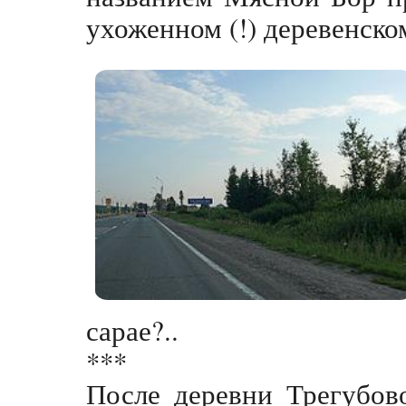
ухоженном (!) деревенско
сарае?..
***
После деревни Трегубов