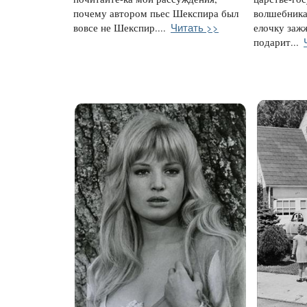
почему автором пьес Шекспира был
волшебника
Читать >>
вовсе не Шекспир....
елочку заж
подарит...