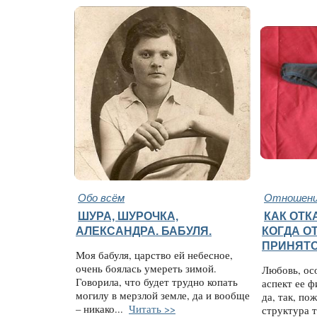
Обо всём
Отношени
ШУРА, ШУРОЧКА,
КАК ОТК
АЛЕКСАНДРА. БАБУЛЯ.
КОГДА О
ПРИНЯТ
Моя бабуля, царство ей небесное,
очень боялась умереть зимой.
Любовь, ос
Говорила, что будет трудно копать
аспект ее ф
могилу в мерзлой земле, да и вообще
да, так, по
– никако...
Читать >>
структура т