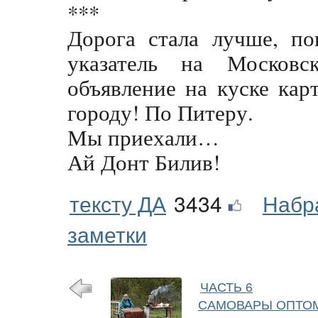
***
Дорога стала лучше, пок
указатель на Московс
объявление на куске кар
городу! По Питеру.
Мы приехали…
Ай Донт Билив!
тексту ДА
3434
Набр
заметки
ЧАСТЬ 6
САМОВАРЫ ОПТО