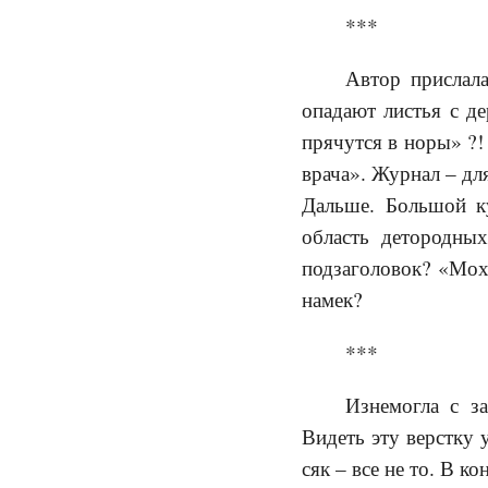
***
Автор прислал
опадают листья с д
прячутся в норы» ?!
врача». Журнал – д
Дальше. Большой ку
область детородны
подзаголовок? «Мох
намек?
***
Изнемогла с з
Видеть эту верстку 
сяк – все не то. В 