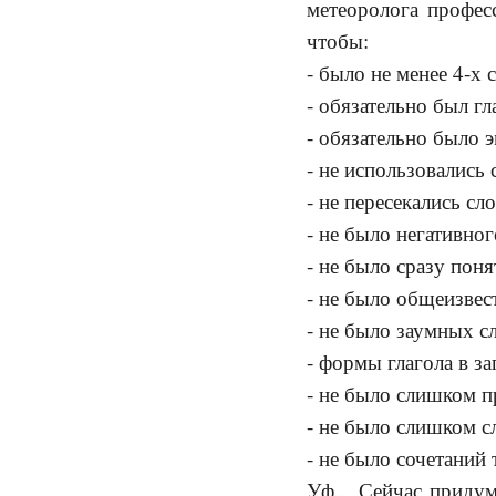
метеоролога професс
чтобы:
- было не менее 4-х 
- обязательно был гл
- обязательно было 
- не использовались 
- не пересекались с
- не было негативног
- не было сразу поня
- не было общеизве
- не было заумных с
- формы глагола в з
- не было слишком п
- не было слишком 
- не было сочетаний 
Уф... Сейчас приду