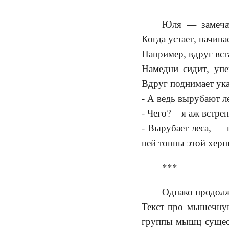
Юля — замечат
Когда устает, начин
Например, вдруг вста
Намедни сидит, упе
Вдруг поднимает ука
- А ведь вырубают л
- Чего? – я аж встре
- Вырубает леса, — 
ней тонны этой херн
***
Однако продолж
Текст про мышечную
группы мышц сущест