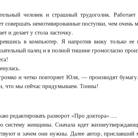
ельный человек и страшный трудоголик. Работает 
ает совершать немотивированные поступки, чем очень 
ет и делает у стола ласточку.
ревшись в компьютер. Я напротив вижу только ее 
зательный палец и в полной тишине громогласно прои
еса!
пенулась.
громко и четко повторяет Юля, — производят бумагу
и, что мы сейчас придумываем. Тонны!
аю редактировать разворот «Про доктора»….
 систему женщины. Сначала идет жизнеутверждающи
вуют и зачем они нужны. Далее автор, приславший мн