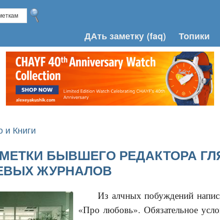
ДАть заметку
(faq)
Топики
о и Книги
АМЕТКИ БЫВШЕГО РЕДАКТОРА ГЛ
ЕВЫХ ЖУРНАЛОВ
Из алчных побуждений написа
«Про любовь». Обязательное усло