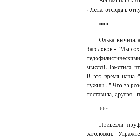
Вспомнились ещ
- Лена, отсюда в отп
***
Олька вычитала
Заголовок - "Мы сох
педофилистическими
мыслей. Заметила, чт
В это время наша б
нужны..." Что за ро
поставила, другая - 
***
Привезли пруф
заголовки. Упражн