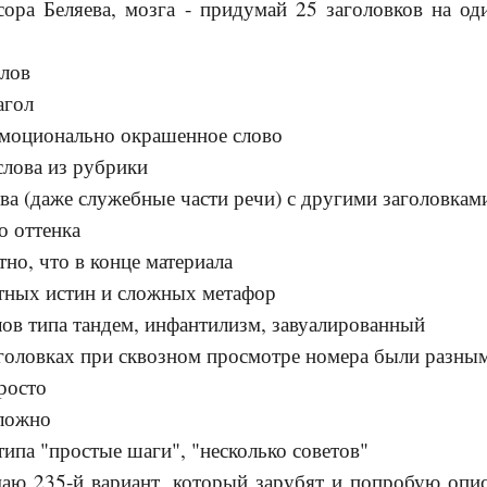
ора Беляева, мозга - придумай 25 заголовков на од
слов
агол
эмоционально окрашенное слово
слова из рубрики
лова (даже служебные части речи) с другими заголовкам
о оттенка
тно, что в конце материала
стных истин и сложных метафор
лов типа тандем, инфантилизм, завуалированный
аголовках при сквозном просмотре номера были разны
росто
сложно
типа "простые шаги", "несколько советов"
маю 235-й вариант, который зарубят и попробую опис