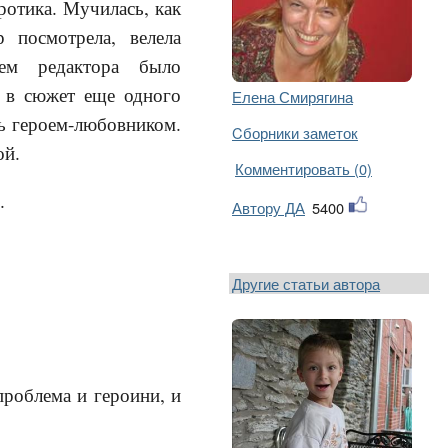
эротика. Мучилась, как
р посмотрела, велела
ием редактора было
) в сюжет еще одного
Елена Смирягина
ть героем-любовником.
Cборники заметок
ой.
Комментировать (0)
.
Автору ДА
5400
Другие статьи автора
проблема и героини, и