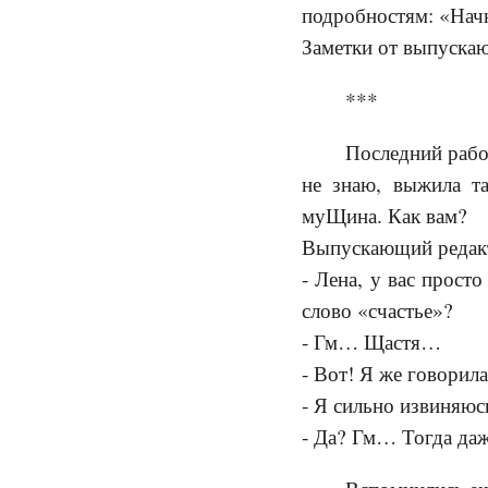
подробностям: «Начн
Заметки от выпускаю
***
Последний рабо
не знаю, выжила т
муЩина. Как вам?
Выпускающий редак
- Лена, у вас прост
слово «счастье»?
- Гм… Щастя…
- Вот! Я же говорил
- Я сильно извиняюс
- Да? Гм… Тогда даж