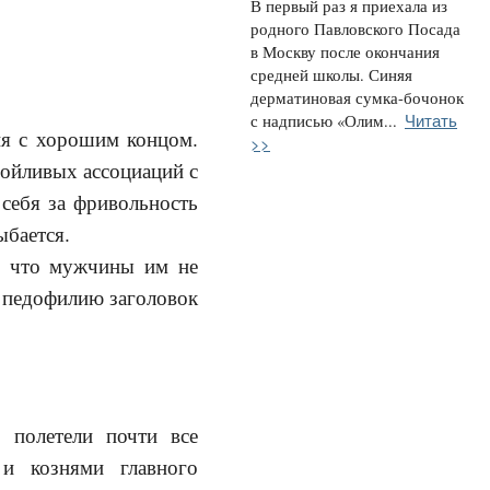
В первый раз я приехала из
родного Павловского Посада
в Москву после окончания
средней школы. Синяя
дерматиновая сумка-бочонок
Читать
с надписью «Олим...
рия с хорошим концом.
>>
зойливых ассоциаций с
себя за фривольность
ыбается.
и, что мужчины им не
о педофилию заголовок
 полетели почти все
 и кознями главного