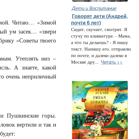
Дети и Воспитание
Говорят дети (Андрей,
зимой. Читаю… «Зимой
почти 6 лет)
Сидит, скучает, смотрит. Я
вый ум засек… «звери
стучу по клавиатуре. - Мама,
убрику «Советы твоего
а что ты делаешь? - Я пишу
текст. Напишу его, отправлю
по почте, и далеко-далеко в
амам. Утеплять низ –
Читать >>
Москве дру...
сль. А знаете, какой
то очень неприличный
ли Пушкинские горы.
ловок вертили и так и
будет: