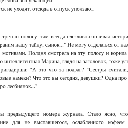
е слова выпускающей:
уск не уходят, отсюда в отпуск уползают.
 третью полосу, там всегда слезливо-сопливая исто
раним нашу тайну, сынок..." Не могу отделаться от на
 мотивами. Полдня смотрела на эту полосу и корила 
о интеллигентная Марина, глядя на заголовок, тоже ул
ригадирша: "А это что за подзаг? "Сестры считал
зовые намеки? Что это вы сегодня, девушки? Одна пр
про лесбиянок..."
ы предыдущего номера журнала. Стало ясно, что
ение для не выспавшегося, ослабленного кофеем