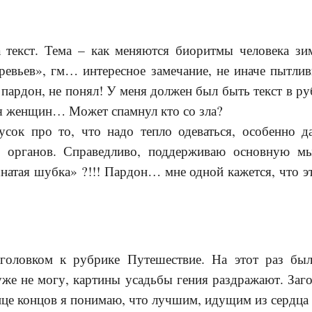
а текст. Тема – как меняются биоритмы человека 
еревьев», гм… интересное замечание, не иначе пытли
 пардон, не понял! У меня должен был быть текст в р
ля женщин… Может спамнул кто со зла?
сок про то, что надо тепло одеваться, особенно д
х органов. Справедливо, поддерживаю основную мы
натая шубка» ?!!! Пардон… мне одной кажется, что э
аголовком к рубрике Путешествие. На этот раз бы
уже не могу, картины усадьбы гения раздражают. Заго
конце концов я понимаю, что лучшим, идущим из сердца 