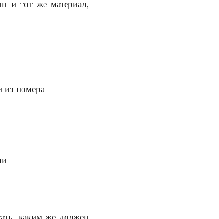
ин и тот же материал,
и из номера
ми
ать, каким же должен