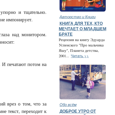
упорно и тщательно.
Авторство и Книги
мне импонирует.
КНИГА ДЛЯ ТЕХ, КТО
МЕЧТАЕТ О МЛАДШЕМ
глаза над монитором.
БРАТЕ
Рецензия на книгу Эдуарда
зносит:
Успенского "Про мальчика
Яшу", Планета детства,
Читать >>
2001...
. И печатают потом на
й врез о том, что за
Обо всём
е текст, переходит к
ДОБРОЕ УТРО ОТ