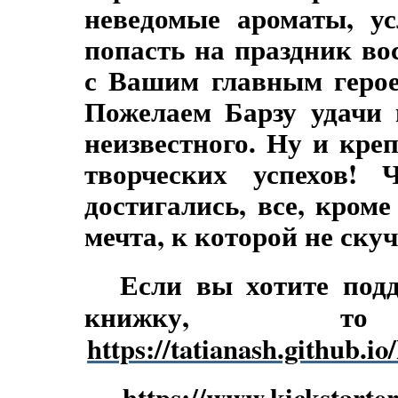
неведомые ароматы, у
попасть на праздник вос
с Вашим главным герое
Пожелаем Барзу удачи 
неизвестного. Ну и кре
творческих успехов!
достигались, все, кром
мечта, к которой не ску
Если
в
ы хотите подд
книжку, 
https://tatianash.github.io
https://www.kickstarte