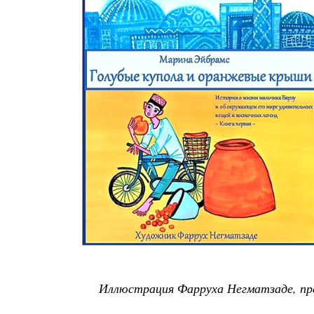
Иллюстрация Фарруха Негматзаде, пр