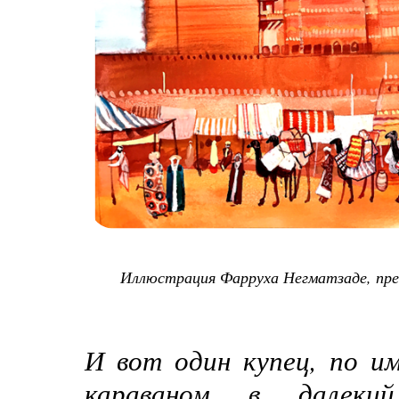
Иллюстрация Фарруха Негматзаде, пре
И вот один купец, по и
караваном в далеки