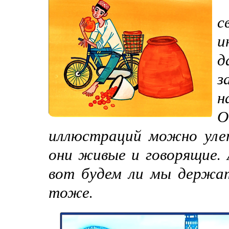
с
и
д
з
н
О
иллюстраций можно улет
они живые и говорящие. 
вот будем ли мы держат
тоже.