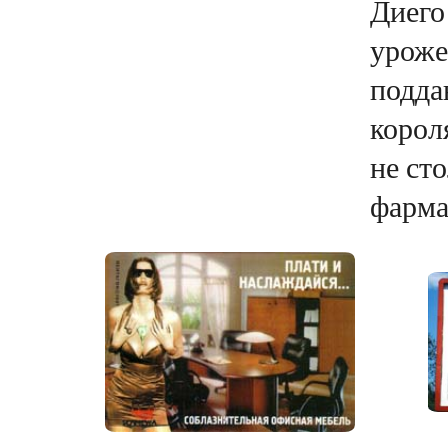
Диего
уроже
подда
корол
не сто
фарма