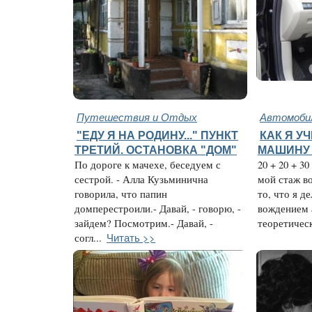
Путешествия и Отдых
Автомобил
"ЕДУ Я НА РОДИНУ..." ПУНКТ
КАК Я У
ТРЕТИЙ. ОСТАНОВКА "ДОМ"
МАШИНУ 
По дороге к мачехе, беседуем с
20 + 20 + 3
сестрой. - Алла Кузьминична
мой стаж в
говорила, что папин
то, что я д
домперестроили.- Давай, - говорю, -
вождением 
зайдем? Посмотрим.- Давай, -
теоретическ
Читать >>
согл...