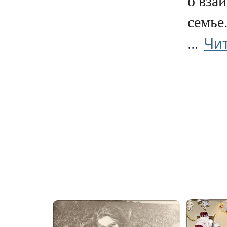
о вза
семье
Чи
...