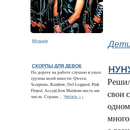
Музыка
Дети
СКОРПЫ ДЛЯ ДЕВОК
НУН
По дороге на работе слушаю в ушах
группы моей юности: Qween,
Решил
Scorpions, Rainbow, Def Leppard, Pink
Floyed, Accept,Iron Maidenи несть им
свои 
Читать >>
числа. Странн...
одном
много 