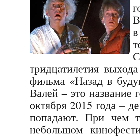
г
В
в
т
тридцатилетия выход
фильма «Назад в буду
Валей – это название г
октября 2015 года – д
попадают. При чем т
небольшом кинофести