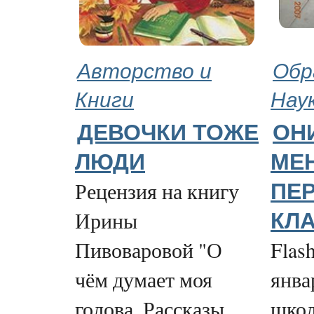
Авторство и
Обр
Книги
Нау
ДЕВОЧКИ ТОЖЕ
ОН
ЛЮДИ
МЕ
Рецензия на книгу
ПЕ
Ирины
КЛ
Пивоваровой "О
Flash
чём думает моя
янва
голова. Рассказы
школ