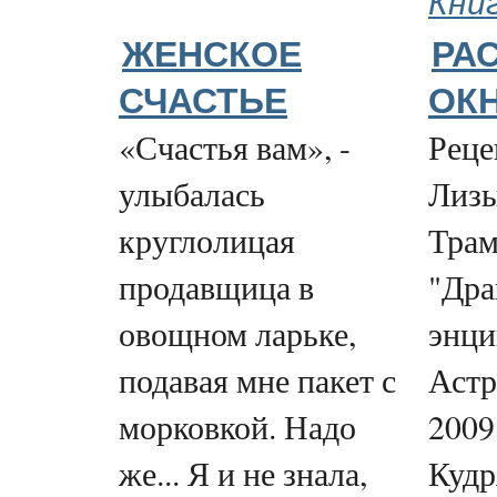
Кни
ЖЕНСКОЕ
РА
СЧАСТЬЕ
ОК
«Счастья вам», -
Реце
улыбалась
Лизы
круглолицая
Трам
продавщица в
"Дра
овощном ларьке,
энци
подавая мне пакет с
Астр
морковкой. Надо
2009
же... Я и не знала,
Кудр