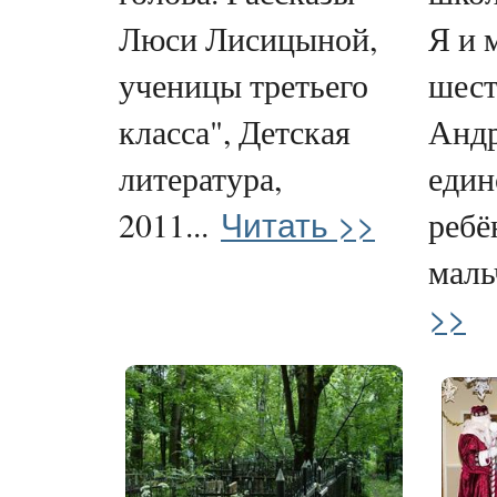
Люси Лисицыной,
Я и 
ученицы третьего
шест
класса", Детская
Андр
литература,
един
Читать >>
2011...
ребё
мальч
>>