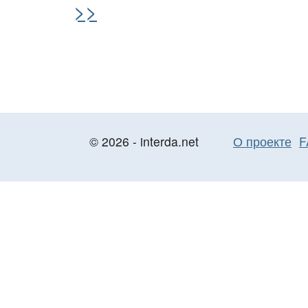
>>
© 2026 - interda.net
О проекте
F