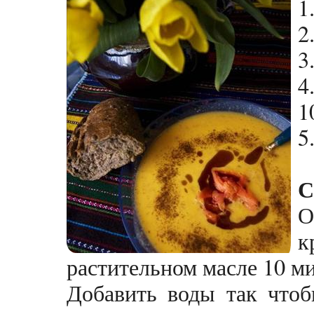
1
2
3
4
1
5
С
О
к
растительном масле 10 ми
Добавить воды так что