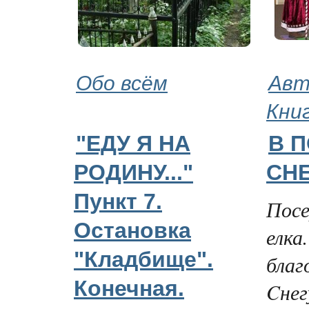
Обо всём
Авт
Кни
"ЕДУ Я НА
В 
РОДИНУ..."
СН
Пункт 7.
Посе
Остановка
елка
"Кладбище".
благ
Конечная.
Cнег