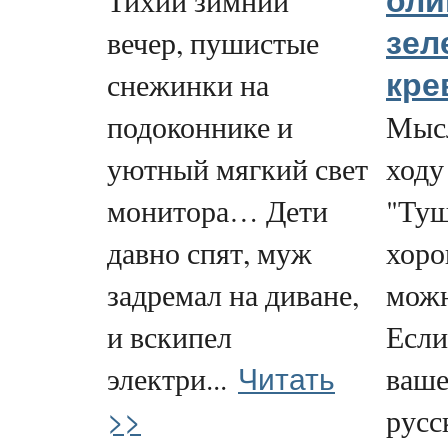
Тихий зимний
оли
вечер, пушистые
зел
снежинки на
кре
подоконнике и
Мысл
уютный мягкий свет
ходу
монитора… Дети
"Туш
давно спят, муж
хоро
задремал на диване,
можн
и вскипел
Если
Читать
электри...
ваше
>>
русс