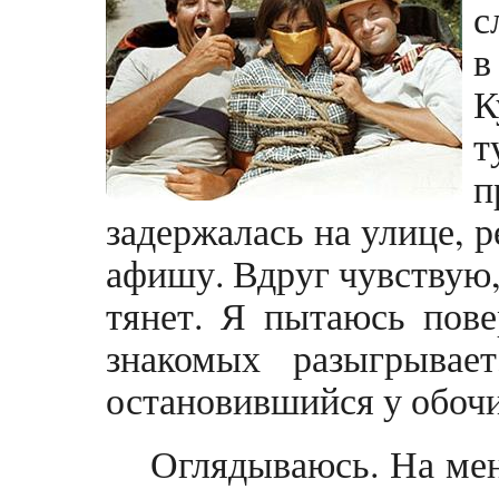
с
в
К
т
п
задержалась на улице, 
афишу. Вдруг чувствую,
тянет. Я пытаюсь пове
знакомых разыгрыва
остановившийся у обоч
Оглядываюсь. На ме