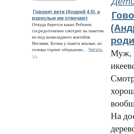
Дети
Говорят дети (Андрей 4.5), а
Гово
взрослые им отвечают
Откуда берется какао Ребенок
(Анд
сосредоточенно смотрит на пакетик
из-под шоколадного коктейля
роди
Несквик. Бочки у пакета впалые, из
Читать
головы торчит обгрызенн...
Муж, 
>>
икеевс
Смотр
хорош
вообщ
На до
дерев