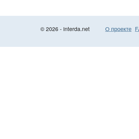
© 2026 - interda.net
О проекте
F