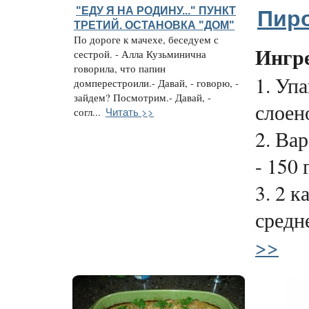
"ЕДУ Я НА РОДИНУ..." ПУНКТ
Пиро
ТРЕТИЙ. ОСТАНОВКА "ДОМ"
По дороге к мачехе, беседуем с
Ингр
сестрой. - Алла Кузьминична
говорила, что папин
1. Уп
домперестроили.- Давай, - говорю, -
зайдем? Посмотрим.- Давай, -
слоено
Читать >>
согл...
2. Ва
- 150 г
3. 2 
средне
>>