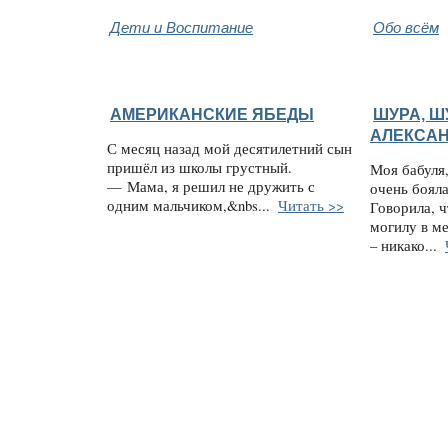
Дети и Воспитание
Обо всём
АМЕРИКАНСКИЕ ЯБЕДЫ
ШУРА, Ш
АЛЕКСАН
С месяц назад мой десятилетний сын
пришёл из школы грустный.
Моя бабуля,
— Мама, я решил не дружить с
очень боял
одним мальчиком,&nbs...
Читать >>
Говорила, ч
могилу в ме
– никако...