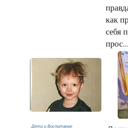
правд
как п
себя 
прос..
Дети и Воспитание