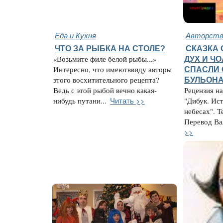
Еда и Кухня
Авторство
ЧТО ЗА РЫБКА НА СТОЛЕ?
СКАЗКА 
«Возьмите филе белой рыбы...»
ДУХ И Ч
Интересно, что имеютввиду авторы
СПАСЛИ 
этого восхитительного рецепта?
БУЛЬОН
Ведь с этой рыбой вечно какая-
Рецензия н
Читать >>
нибудь путани...
"Дибук. Ис
небесах". Т
Перевод Вал
>>