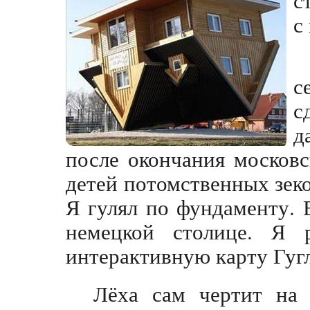
с
с
с
д
после окончания московс
детей потомственных зек
Я гулял по фундаменту. 
немецкой столице. Я р
интерактивную карту Гуг
Лёха сам чертит на