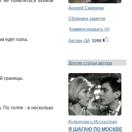
я не появляться вблизи
Андрей Смирягин
Cборники заметок
Комментировать (0)
ам едет папа.
Автору ДА
5288
Другие статьи автора
ей границы.
. По толпе - в несколько
Культура и Исскуство
Я ШАГАЮ ПО МОСКВЕ