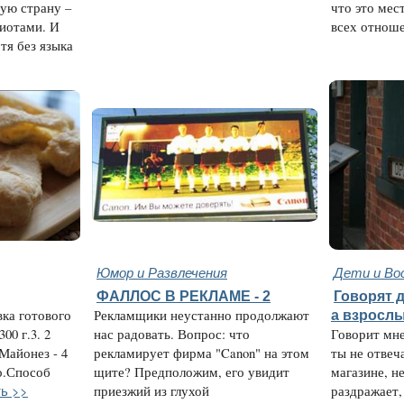
гую страну –
что это мес
диотами. И
всех отноше
отя без языка
Юмор и Развлечения
Дети и Во
ФАЛЛОС В РЕКЛАМЕ - 2
Говорят д
вка готового
Рекламщики неустанно продолжают
а взросл
00 г.3. 2
нас радовать. Вопрос: что
Говорит мне
Майонез - 4
рекламирует фирма "Canon" на этом
ты не отвеча
о.Способ
щите? Предположим, его увидит
магазине, н
ь >>
приезжий из глухой
раздражает, 