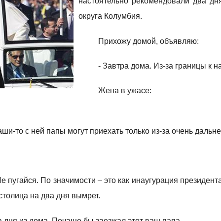
настоятельно рекомендовали два дн
округа Колумбия.
Прихожу домой, объявляю:
- Завтра дома. Из-за границы к н
Жена в ужасе:
ши-то с ней папы могут приехать только из-за очень дальн
Не пугайся. По значимости – это как инаугурация президента
столица на два дня вымрет.
а дня из дома. Почаще бы заезжал этот ваш папа.