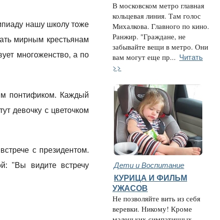
В московском метро главная
кольцевая линия. Там голос
импиаду нашу школу тоже
Михалкова. Главного по кино.
Ранжир. "Граждане, не
гать мирным крестьянам
забывайте вещи в метро. Они
вует многоженство, а по
Читать
вам могут еще пр...
>>
ым понтификом. Каждый
тут девочку с цветочком
встрече с президентом.
Дети и Воспитание
й: "Вы видите встречу
КУРИЦА И ФИЛЬМ
УЖАСОВ
Не позволяйте вить из себя
веревки. Никому! Кроме
маленьких симпатичных