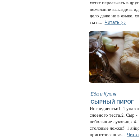
хотят переезжать в дру
нежелание выглядеть и
дело даже не в языке, х
Читать >>
ты н...
Еда и Кухня
СЫРНЫЙ ПИРОГ
Ингредиенты:1. 1 упако
слоеного теста.2. Сыр - 3
небольшие луковицы.4. 
столовые ложки5. 1 яйц
Читат
приготовления:...