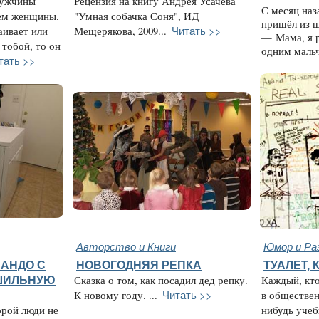
мужчины
Рецензия на книгу Андрея Усачёва
С месяц наз
ем женщины.
"Умная собачка Соня", ИД
пришёл из 
Читать >>
аивает или
Мещерякова, 2009...
— Мама, я 
 тобой, то он
одним мальч
тать >>
Авторство и Книги
Юмор и Ра
НАНДО С
НОВОГОДНЯЯ РЕПКА
ТУАЛЕТ,
ШИЛЬНУЮ
Сказка о том, как посадил дед репку.
Каждый, кто
Читать >>
К новому году. ...
в обществен
орой люди не
нибудь учеб