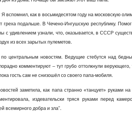
 Я вспомнил, как в восьмидесятом году на московскую ол
т греха подальше. В Чечено-Ингушскую республику. Помо
мы с удивлением узнали, что, оказывается, в СССР сущест
здух из всех зарытых пулеметов.
 по центральным новостям. Ведущие стебутся над бедн
лорадно комментируют – тут грубо оттолкнули верующего, 
 пока гость сам не снизошёл со своего папа-мобиля.
овостей заметила, как папа странно «танцует» руками на 
ентировала, издевательски тряся руками перед камеро
й всемирного добра и зла".