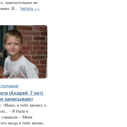
то, замечательное во
Читать >>
ниях. В...
спитание
ети (Андрей, 7 лет),
ые записывают
: -Мама, я тебе звонил, а
ла... - Я была в
е слышала. - Меня
что когда я тебе звоню,