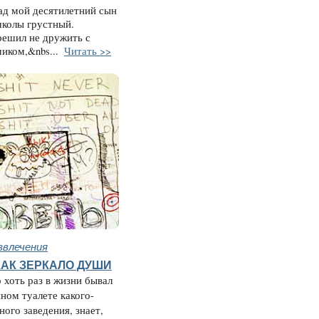
ад мой десятилетний сын
школы грустный.
решил не дружить с
иком,&nbs...
Читать >>
звлечения
 КАК ЗЕРКАЛО ДУШИ
 хоть раз в жизни бывал
ном туалете какого-
ного заведения, знает,