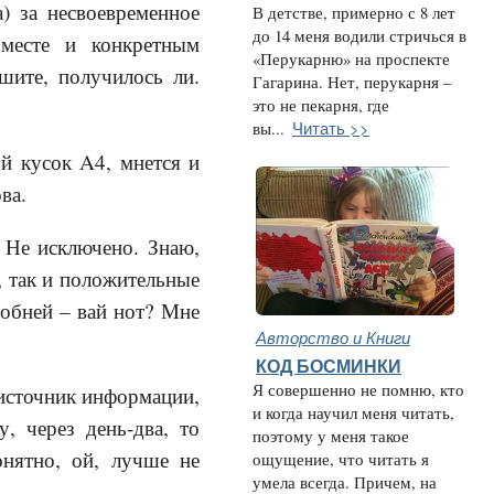
) за несвоевременное
В детстве, примерно с 8 лет
до 14 меня водили стричься в
 месте и конкретным
«Перукарню» на проспекте
шите, получилось ли.
Гагарина. Нет, перукарня –
это не пекарня, где
Читать >>
вы...
ый кусок A4, мнется и
ва.
 Не исключено. Знаю,
), так и положительные
добней – вай нот? Мне
Авторство и Книги
КОД БОСМИНКИ
Я совершенно не помню, кто
 источник информации,
и когда научил меня читать,
у, через день-два, то
поэтому у меня такое
онятно, ой, лучше не
ощущение, что читать я
умела всегда. Причем, на