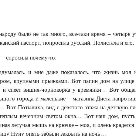
ароду было не так много, все-таки время – четыре 
канский паспорт, попросила русский. Полистала и его.
 – спросила почему-то.
адумалась, и мне даже показалось, что жизнь моя 
иром, крупными прыжками. Вот папин дом на улице
, и спеет вишня-чорнокорка у времянки… Вот общаг
шого города и маленькие – магазина Диета напротив,
… Вот Потылиха, вид с девятого этажа на детскую пл
 теплым вечерним светом окна… Вот наш дом, пусть
чная летучая мышь на крючке – моя, и олень крадется 
ницу Нуну опять забыли закрыть на ночь…