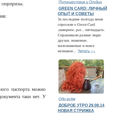
Путешествия и Отдых
ы сюрпризы.
GREEN CARD: ЛИЧНЫЙ
ОПЫТ И СОВЕТЫ
лив:
За последние полгода меня
спросили о Green Card
,наверное, раз... пятнадцать.
Спрашивали разные люди:
друзья, знакомые,
малознакомые и вовсе
Читать >>
незнаком...
нного паспорта можно
документа таки нет. У
Обо всём
ДОБРОЕ УТРО 29.08.14
НОВАЯ СТРИЖКА