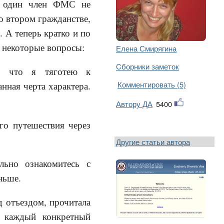
Ни один член ФМС не
о втором гражданстве,
. А теперь кратко и по
я некоторые вопросы:
Елена Смирягина
Cборники заметок
у что я тяготею к
Комментировать (5)
нная черта характера.
Автору ДА
5400
го путешествия через
Другие статьи автора
льно ознакомитесь с
ньше.
д отъездом, прочитала
 каждый конкретный