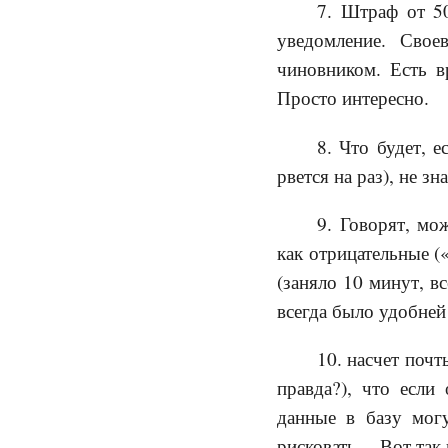
7. Штраф от 50
уведомление. Свое
чиновником. Есть в
Просто интересно.
8. Что будет, 
рвется на раз), не з
9. Говорят, мо
как отрицательные («
(заняло 10 минут, в
всегда было удобней 
10. насчет поч
правда?), что если 
данные в базу могу
рисковать… Вот так 