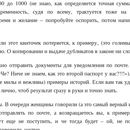
0 до 1000 (не знаю, как определяется точная сумма
временность, судя по всему, трактуется тоже на
ремя и желание – попробуйте оспорить, потом напи
если этот квиточек потеряется, к примеру, (это голим
наю. О копировании и выдаче дубликатов в законе ни сло
жно отправить документы для уведомления по почте.
Че? Ниче не знаем, как это второй паспорт у вас?!!!»
се милы и вежливы) примеры историй. Если вам так у
лично, чтоб результат сразу в руки и точно знать.
ты. В очереди женщины говорили (а это самый верный
отправлять по почте, а возвращаетесь вы, к пример
т еще не поступить, и че тогда будет – ой, не п
говорили, честно.