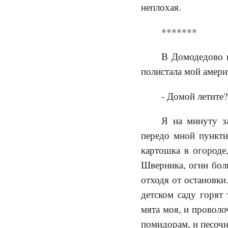
неплохая.
*******
В Домодедово н
полистала мой амери
- Домой летите?
Я на минуту з
передо мной пункт
картошка в огороде
Шверника, огни боль
отходя от остановки
детском саду горят
мята моя, и проволо
помидорам, и песоч