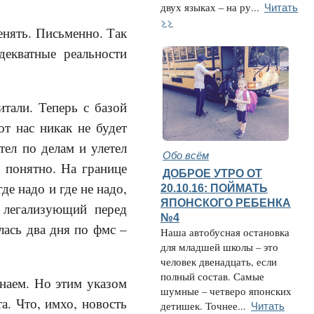
Читать
двух языках – на ру...
>>
менять. Письменно. Так
декватные реальности
итали. Теперь с базой
от нас никак не будет
тел по делам и улетел
Обо всём
е понятно. На границе
ДОБРОЕ УТРО ОТ
де надо и где не надо,
20.10.16: ПОЙМАТЬ
ЯПОНСКОГО РЕБЕНКА
, легализующий перед
№4
лась два дня по фмс –
Наша автобусная остановка
для младшей школы – это
человек двенадцать, если
полный состав. Самые
знаем. Но этим указом
шумные – четверо японских
а. Что, имхо, новость
Читать
детишек. Точнее...