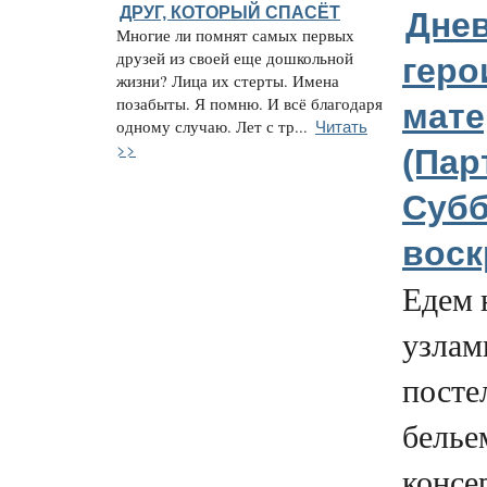
ДРУГ, КОТОРЫЙ СПАСЁТ
Дне
Многие ли помнят самых первых
друзей из своей еще дошкольной
геро
жизни? Лица их стерты. Имена
позабыты. Я помню. И всё благодаря
мате
Читать
одному случаю. Лет с тр...
>>
(Пар
Субб
воск
Едем 
узлам
посте
белье
консе