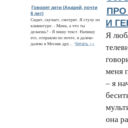
Говорят дети (Андрей, почти
ПРО
6 лет)
Сидит, скучает, смотрит. Я стучу по
И Г
клавиатуре. - Мама, а что ты
делаешь? - Я пишу текст. Напишу
Я люб
его, отправлю по почте, и далеко-
Читать >>
далеко в Москве дру...
телев
говори
меня 
– я н
бесит
мульт
она р