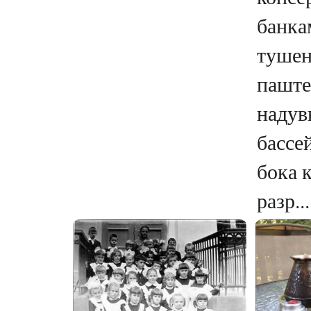
банка
тушен
паште
надув
бассе
бока 
разр...