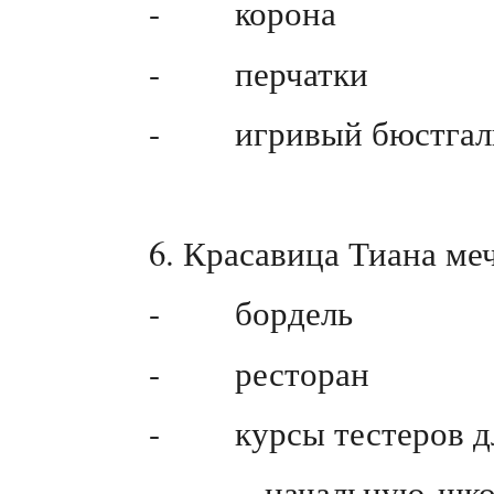
- корона
- перчатки
- игривый бюстгальт
6. Красавица Тиана ме
- бордель
- ресторан
- курсы тестеров дл
- начальную школу 