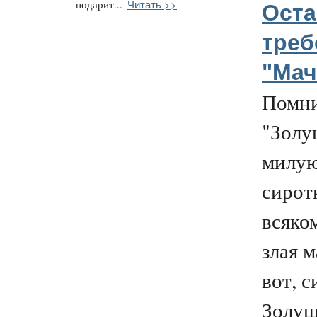
Читать >>
подарит...
Оста
треб
"Мач
Помни
"Золу
милу
сирот
всяко
злая м
вот, с
Золушк