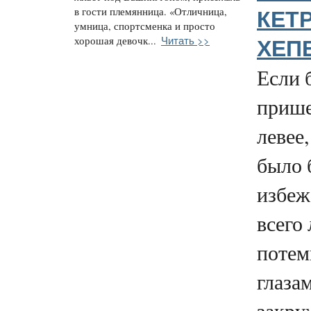
в гости племянница. «Отличница,
КЕТ
умница, спортсменка и просто
Читать >>
хорошая девочк...
ХЕП
Если 
прише
левее
было 
избежа
всего
потем
глаза
закру