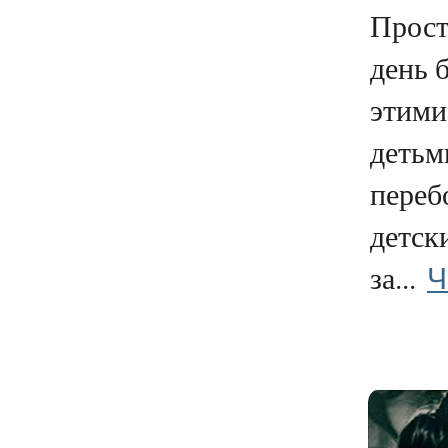
Прост
день 
этими
детьм
переб
детск
Ч
за...