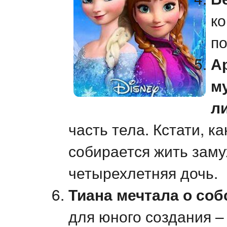
ко
п
А
м
л
часть тела. Кстати, к
собирается жить заму
четырехлетняя дочь.
Тиана мечтала о со
для юного создания –