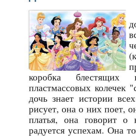
д
в
ч
(
п
коробка блестящих 
пластмассовых колечек 
дочь знает истории все
рисует, она о них поет, 
платья, она говорит о 
радуется успехам. Она т