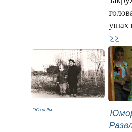
голова
ушах и
>>
Обо всём
Юмор
Разв