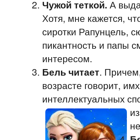
Чужой теткой.
А выда
Хотя, мне кажется, ч
сиротки Рапунцель, с
пикантность и папы с
интересом.
Бель читает
. Причем,
возрасте говорит, им
интеллектуальных спо
из
н
Б