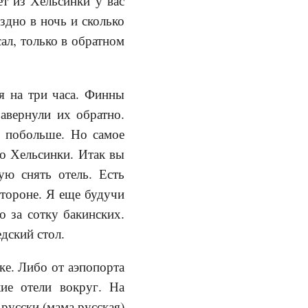
ет из Хельсинки у вас
дно в ночь и сколько
ал, только в обратном
ся на три часа. Финны
авернули их обратно.
ь побольше. Но самое
но Хельсинки. Итак вы
ую снять отель. Есть
стороне. Я еще будучи
го за сотку бакинских.
дский стол.
ке. Либо от аэпопорта
кие отели вокруг. На
русски (мама русская)