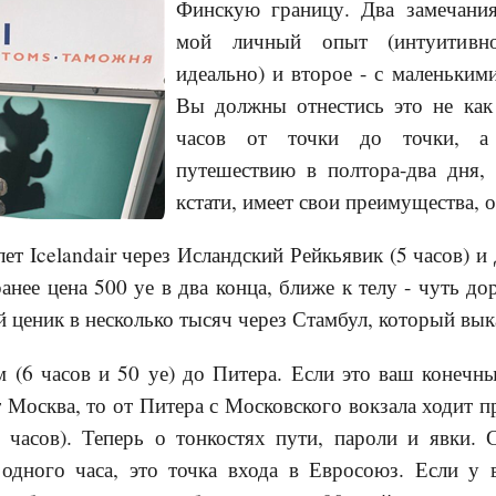
Финскую границу. Два замечания
мой личный опыт (интуитивн
идеально) и второе - с маленькими
Вы должны отнестись это не как 
часов от точки до точки, а
путешествию в полтора-два дня, 
кстати, имеет свои преимущества, 
т Icelandair через Исландский Рейкьявик (5 часов) и 
ранее цена 500 уе в два конца, ближе к телу - чуть до
й ценик в несколько тысяч через Стамбул, который вы
м (6 часов и 50 уе) до Питера. Если это ваш конечн
 Москва, то от Питера с Московского вокзала ходит п
0 часов). Теперь о тонкостях пути, пароли и явки. 
 одного часа, это точка входа в Евросоюз. Если у 