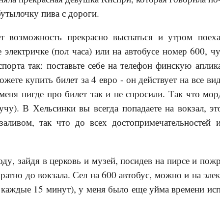
бутылочку пива с дороги.
ет возможность прекрасно выспаться и утром поех
 электричке (пол часа) или на автобусе номер 600, ч
спорта так: поставьте себе на телефон финскую апли
ожете купить билет за 4 евро - он действует на все в
 меня нигде про билет так и не спросили. Так что м
шучу). В Хельсинки вы всегда попадаете на вокзал, эт
заливом, так что до всех достопримечательностей
оду, зайдя в церковь и музей, посидев на пирсе и пож
ратно до вокзала. Сел на 600 автобус, можно и на эле
т каждые 15 минут), у меня было еще уйма времени ис