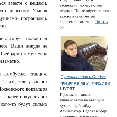
ься вместе с вещами,
заснежено, но леса стоят
рт с шенгеном. У меня
чёрные. После обустроенного
каждого сантиметра
вушками- погранцами.
Читать
евроземли заметн...
сии.
>>
и автобуса, полки над
нете. Вещи никуда не
 Щвейцарии замужем за
незаметно.
 автобусная станция.
Путешествия и Отдых
Такси, если у вас нет
ФИЗФАК МГУ - ФИЗИКИ
Московского вокзала за
ШУТЯТ
Проезжал я мимо
 заранее покупать нет
университета на автобусе,
 кого-то будут сильно
думаю - дай зайду в
Альмаматер. Сделал морду
кирпичом, охрана даже не