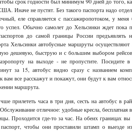
 чтобы срок годности был минимум 90 дней до того, ка
 США. Иначе не пустят. Без такого паспорта надо отде
чный, еле справляется с пассажиропотоком, у меня
-то успел. Обычно самолет до Хельсинки ждет пока 
 паспортов до самой границы России предъявлять 
орта Хельсинки автобусные маршруты осуществляют 
амую дешевую, быструю и с большим выбором рейсов
аэропорту на выходе - не пропустите. Посидите в
инут за 15, автобус видно сразу с названием комп
 вам все расскажут и покажут, они будут к вам относ
жении маршрута.
чше прилететь часа в три дня, сесть на автобус в ра
 Обслуживание отличное: удобные кресла, бесплатная в
ицы. Проходится где-то за час. На обеих границах вы 
 паспорт, чтобы они проставили штамп о выезде и