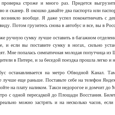
 проверка строже и много раз. Придется выгрузит
ю и сканер. В окошко давайте два паспорта или паспо
 возникло вообще. Я даже успел пококетничать с де
виду. Потом грузитесь снова в автобус и все, вы в Рос
аже ручную сумку лучше оставить в багажном отделени
е, и если вы поставите сумку в ногах, сильно уста
едят. Мне попалась симпатичная молодая попутчица из
ители в Питере, и за беседой поездка прошла легко и 
бус останавливается на метро Обводной Канал. Там
лучше еще раньше. Поставьте себе на телефон Яндех-
ройте на плату наликом. Такси недорогое и домчит до 
тро с одной пересадкой до Площади Восстания. Билет
реально можно застрять и на несколько часов, если