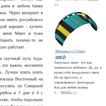
>>
А днем в любом банке
язь. Через интернет в
ьно иметь российского
рой вариант - купить
 У меня Минт и тоже
обавить почему-то не
сно работает.
Здоровье и Спорт
ЗМЕЙ
е скучный путь туда-
Запускать змея - это как
, это важно, москвичи
заниматься любовью. Да, да, я
ь. Лучше опять взять
купил себе воздушного змея.
Но не простого, а
вокзала Восточный на
управляемого змея-крыло.
погулять по Северной
Как для любви нужны
Читать >>
 рейсы в 3 дня и 4 с
т...
позже, чтобы подольше