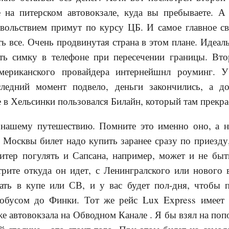
 на питерском автовокзале, куда вы пребываете. 
вольствием примут по курсу ЦБ. И самое главное св
ь все. Очень продвинутая страна в этом плане. Идеал
ть симку в телефоне при пересечении границы. Вто
американского провайдера интернейшнл роуминг.
следний момент подвело, деньги закончились, а д
е в Хельсинки пользовался Билайн, который там прекра
 нашему путешествию. Помните это именно оно, а н
 Москвы билет надо купить заранее сразу по приезду
итер погулять и Сапсана, например, может и не быт
трите откуда он идет, с Ленингралского или нового 
пать в купе или СВ, и у вас будет пол-дня, чтобы 
тобусом до Финки. Тот же рейс Lux Express имеет
е автовокзала на Обводном Канале . Я бы взял на по