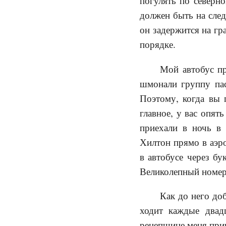
погулять по северно
должен быть на сле
он задержится на гр
порядке.
Мой автобус пр
шмонали группу пас
Поэтому, когда вы 
главное, у вас опят
приехали в ночь в 
Хилтон прямо в аэро
в автобусе через бу
Великолепный номер
Как до него до
ходит каждые двад
рецепшине меня прин