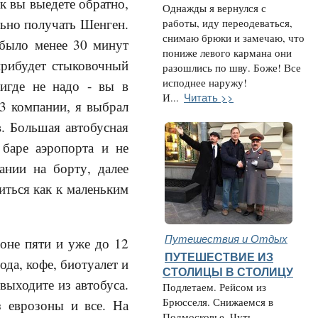
к вы выедете обратно,
Однажды я вернулся с
льно получать Шенген.
работы, иду переодеваться,
снимаю брюки и замечаю, что
 было менее 30 минут
пониже левого кармана они
прибудет стыковочный
разошлись по шву. Боже! Все
исподнее наружу!
нигде не надо - вы в
Читать >>
И...
3 компании, я выбрал
. Большая автобусная
 баре аэропорта и не
ании на борту, далее
иться как к маленьким
Путешествия и Отдых
йоне пяти и уже до 12
ПУТЕШЕСТВИЕ ИЗ
ода, кофе, биотуалет и
СТОЛИЦЫ В СТОЛИЦУ
выходите из автобуса.
Подлетаем. Рейсом из
Брюсселя. Снижаемся в
з еврозоны и все. На
Подмосковье. Чуть