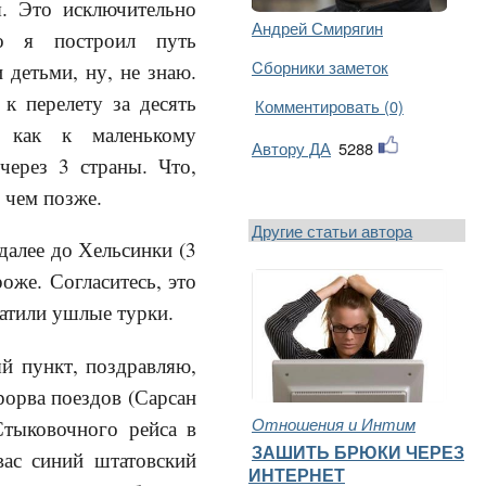
. Это исключительно
Андрей Смирягин
о я построил путь
Cборники заметок
 детьми, ну, не знаю.
к перелету за десять
Комментировать (0)
 как к маленькому
Автору ДА
5288
через 3 страны. Что,
о чем позже.
Другие статьи автора
далее до Хельсинки (3
роже. Согласитесь, это
катили ушлые турки.
ый пункт, поздравляю,
рорва поездов (Сарсан
Отношения и Интим
Стыковочного рейса в
ЗАШИТЬ БРЮКИ ЧЕРЕЗ
вас синий штатовский
ИНТЕРНЕТ