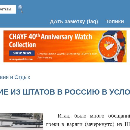
ДАть заметку
(faq)
Топики
вия и Отдых
Е ИЗ ШТАТОВ В РОССИЮ В УСЛ
Итак, было много обещаний
греки в варяги (зачеркнуто) из 