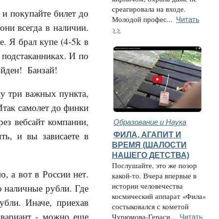
среагировала на входе.
е и покупайте билет до
Читать
Молодой профес...
ни всегда в наличии.
>>
е. Я брал купе (4-5k в
в подстаканниках. И по
ойден! Банзай!
чу три важных пункта,
 Итак самолет до финки
рез вебсайт компании,
Образование и Наука
ть, и вы зависаете в
ФИЛА, АГАПИТ И
ВРЕМЯ (ШАЛОСТИ
НАШЕГО ДЕТСТВА)
Послушайте, это же позор
, а вот в России нет.
какой-то. Вчера впервые в
истории человечества
о наличные рубли. Где
космический аппарат «Фила»
убли. Иначе, приехав
состыковался с кометой
 вариант - можно еще
Читать
Чурюмова-Гераси...