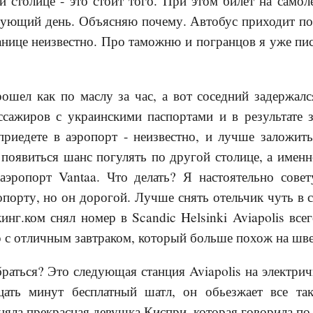
й столице - это стоит того. При этом билет на самол
дующий день. Объясняю почему. Автобус приходит поз
анице неизвестно. Про таможню и погранцов я уже пис
ошел как по маслу за час, а вот соседний задержал
сажиров с украинскими паспортами и в результате з
приедете в аэропорт - неизвестно, и лучше заложит
ь появиться шанс погулять по другой столице, а имен
аэропорт Vantaa. Что делать? Я настоятельно совет
порту, но он дорогой. Лучше снять отельчик чуть в 
кинг.ком снял номер в Scandic Helsinki Aviapolis все
 с отличным завтраком, который больше похож на шве
браться? Это следующая станция Aviapolis на электрич
цать минут бесплатный шатл, он обьезжает все та
яла прекрасная девушка Киспри, которая говорила по-