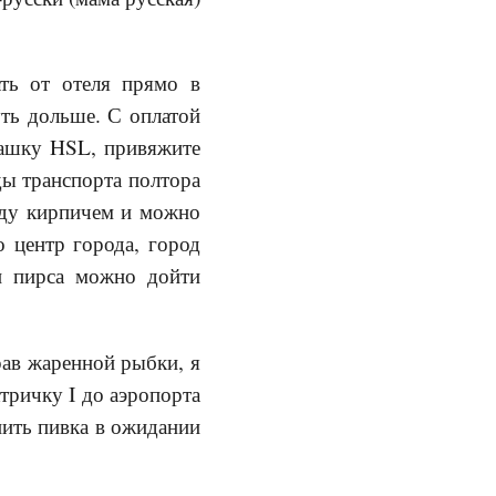
ать от отеля прямо в
уть дольше. С оплатой
кашку HSL, привяжите
иды транспорта полтора
орду кирпичем и можно
о центр города, город
 и пирса можно дойти
рав жаренной рыбки, я
ктричку I до аэропорта
пить пивка в ожидании