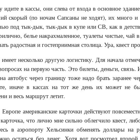
у идите в кассы, они слева от входа в основное здани
й скорый (по ночам Сапсаны не ходят), их много и о
чью под тык-дык, тык-дык в купе или СВ, как в детств
прилично, белье накрахмаленное, туалеты чистые, чай 
чать радостная и гостеприимная столица. Ура, квест пр
 имеет несколько другую логистику. Для начала отме
вопросах на первую часть. Это билеты, деньги, связь.
на автобус через границу тоже надо брать заранее че
е, иначе в кассах на тот же день их может не бы
ени и весь маршрут летит.
В Европе американские карточки действуют повсеместно
карточка, что лично мне сильно облегчило квест, либ
есь в аэропорту Хельсинки обменять доллары на р
жно остаться без денег. Хотя вот посмотрел второй