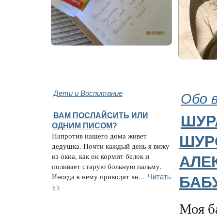
Дети и Воспитание
Обо 
ВАМ ПОСЛАЙСИТЬ ИЛИ
ШУР
ОДНИМ ПИСОМ?
Напротив нашего дома живет
ШУР
дедушка. Почти каждый день я вижу
из окна, как он кормит белок и
АЛЕ
поливает старую больную пальму.
Читать
Иногда к нему приводят вн...
БАБ
>>
Моя б