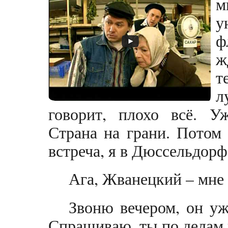
м
у
ф
ж
т
л
говорит, плохо всё. Уж
Страна на грани. Потом 
встреча, я в Дюссельдорф
Ага, Жванецкий – мне 
Звоню вечером, он уже
Спрашиваю, ты по делам 