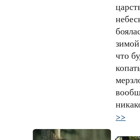
царст
небес
бояла
зимой
что б
копат
мерзло
вообщ
никак
>>