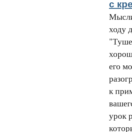
с кр
Мысли
ходу 
"Туше
хорош
его м
разогр
к при
вашег
урок 
котор