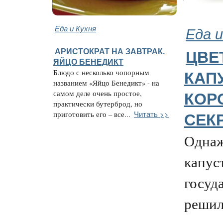
Еда и Кухня
Еда и
АРИСТОКРАТ НА ЗАВТРАК.
ЦВЕ
ЯЙЦО БЕНЕДИКТ
Блюдо с несколько чопорным
КАП
названием «Яйцо Бенедикт» - на
самом деле очень простое,
КОР
практически бутерброд, но
Читать >>
приготовить его – все...
СЕК
Однаж
капус
госуд
решил