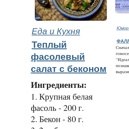
Еда и Кухня
Юмор 
ФАЛЛ
Теплый
Сначал
гомосе
фасолевый
“Идеал
познак
салат с беконом
выразит
Ингредиенты:
1. Крупная белая
фасоль - 200 г.
2. Бекон - 80 г.