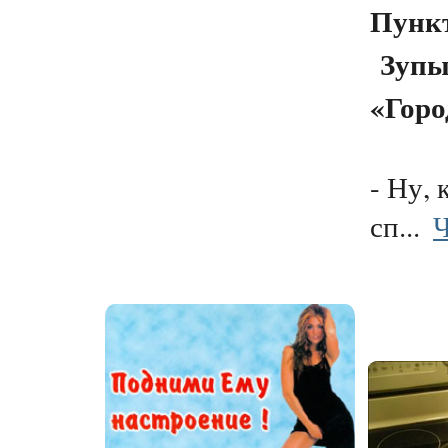
Пункт
Зупы
«Гор
- Ну, 
сп...
Ч