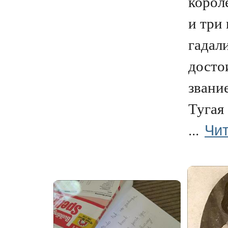
корол
и три
гадали
досто
звани
Тугая
Чит
...