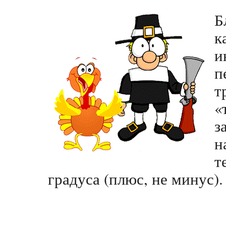
Б
к
и
п
т
«
з
н
т
градуса (плюс, не минус).