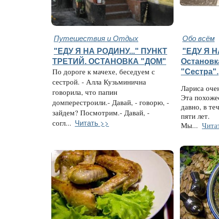
Путешествия и Отдых
Обо всём
"ЕДУ Я НА РОДИНУ..." ПУНКТ
"ЕДУ Я Н
ТРЕТИЙ. ОСТАНОВКА "ДОМ"
Остановк
По дороге к мачехе, беседуем с
"Сестра".
сестрой. - Алла Кузьминична
Лариса оче
говорила, что папин
Эта похожес
домперестроили.- Давай, - говорю, -
давно, в те
зайдем? Посмотрим.- Давай, -
пяти лет.
Читать >>
согл...
Мы...
Чита