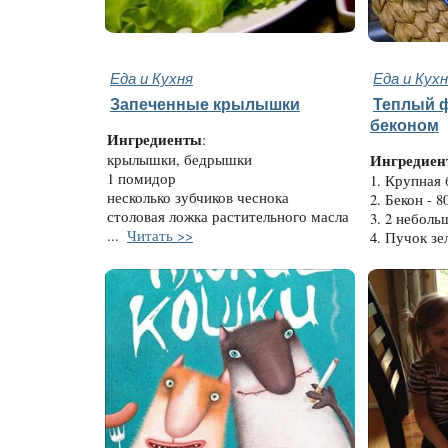
Еда и Кухня
Еда и Кух
Запеченные крылышки
Теплый ф
беконом
Ингредиенты
:
крылышки, бедрышки
Ингредиен
1 помидор
1. Крупная 
несколько зубчиков чеснока
2. Бекон - 80
столовая ложка растительного масла
3. 2 неболь
...
Читать >>
4. Пучок зе