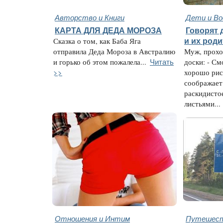
Авторство и Книги
Дети и В
КАРТА ДЛЯ ДЕДА МОРОЗА
Говорят д
Сказка о том, как Баба Яга
и их род
отправила Деда Мороза в Австралию
Муж, прохо
Читать
и горько об этом пожалела...
доски: - С
>>
хорошо рис
соображает 
раскидисто
листьями...
Отношения и Интим
Путешест