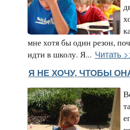
д
х
к
мне хотя бы один резон, по
Читать >
идти в школу. Я...
Я НЕ ХОЧУ, ЧТОБЫ ОН
В
т
е
г