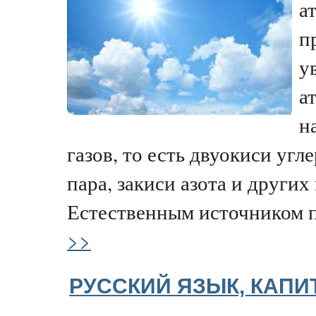
а
п
у
а
н
газов, то есть двуокиси угл
пара, закиси азота и других
Естественным источником п
>>
РУССКИЙ ЯЗЫК, КАПИ