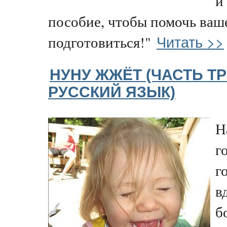
и
пособие, чтобы помочь ваш
Читать >>
подготовиться!"
НУНУ ЖЖЁТ (ЧАСТЬ ТР
РУССКИЙ ЯЗЫК)
Н
г
г
в
б