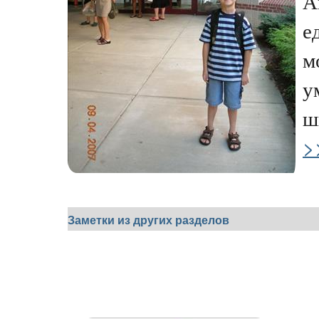
А
е
м
у
ш
>
Заметки из других разделов