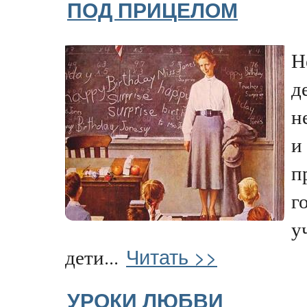
ПОД ПРИЦЕЛОМ
Н
д
н
и
п
г
у
Читать >>
дети...
УРОКИ ЛЮБВИ