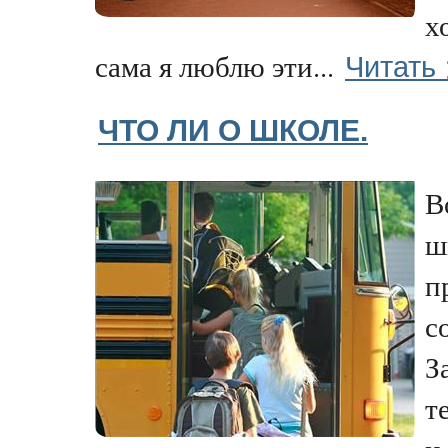
х
Читать
сама я люблю эти...
ЧТО ЛИ О ШКОЛЕ.
В
ш
п
с
З
т