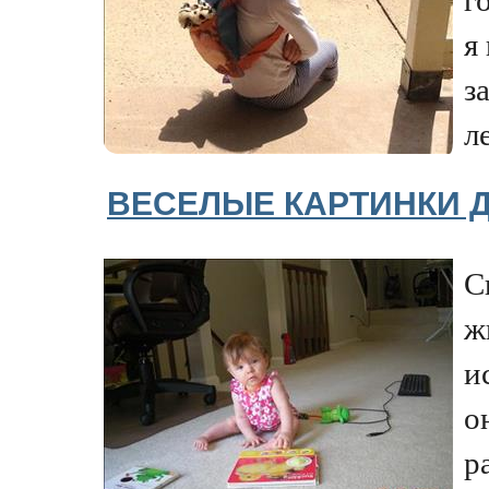
я
з
ле
ВЕСЕЛЫЕ КАРТИНКИ
С
ж
и
о
р