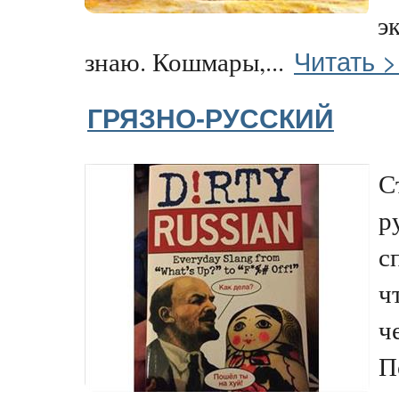
э
Читать 
знаю. Кошмары,...
ГРЯЗНО-РУССКИЙ
С
р
с
ч
ч
П