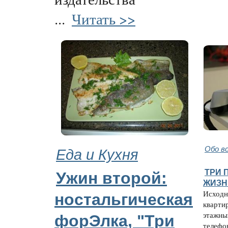
...
Читать >>
Еда и Кухня
Обо в
ТРИ 
Ужин второй:
ЖИЗН
Исходн
ностальгическая
кварти
этажны
форЭлка, "Три
телефо