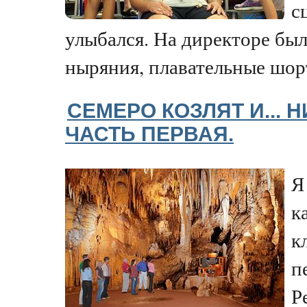
с
улыбался. На директоре был
ныряния, плавательные шорт
СЕМЕРО КОЗЛЯТ И... 
ЧАСТЬ ПЕРВАЯ.
Я
к
к
п
Р