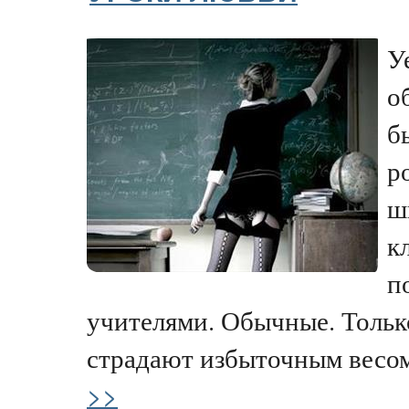
У
о
б
р
ш
к
п
учителями. Обычные. Тольк
страдают избыточным весом
>>