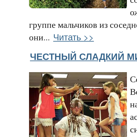
о
группе мальчиков из соседн
Читать >>
они...
ЧЕСТНЫЙ СЛАДКИЙ М
С
В
н
а
с