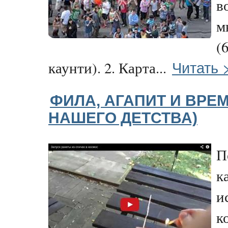
в
м
(
Читать 
каунти). 2. Карта...
ФИЛА, АГАПИТ И ВРЕ
НАШЕГО ДЕТСТВА)
П
к
и
к