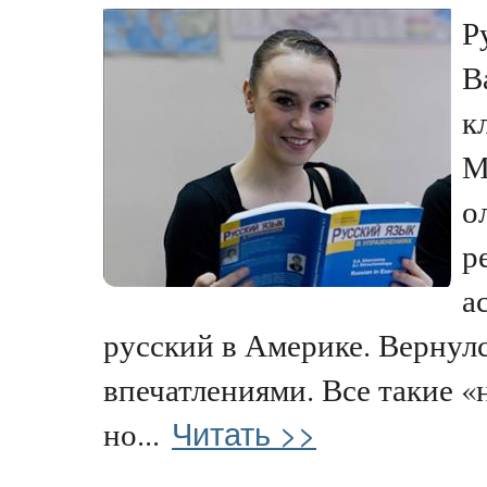
Р
В
к
М
о
р
а
русский в Америке. Вернулс
впечатлениями. Все такие «
Читать >>
но...