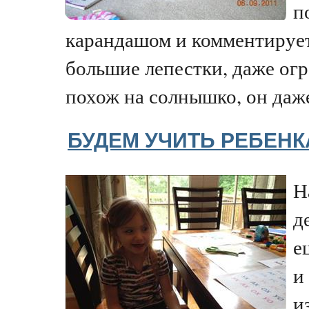
п
карандашом и комментирует 
большие лепестки, даже ог
похож на солнышко, он даже
БУДЕМ УЧИТЬ РЕБЕНК
Н
д
е
и
и