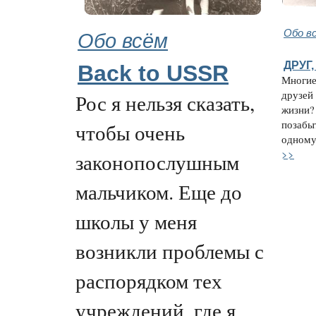
Обо всём
Обо в
ДРУГ
Back to USSR
Многие
друзей
Рос я нельзя сказать,
жизни?
позабы
чтобы очень
одному 
>>
законопослушным
мальчиком. Еще до
школы у меня
возникли проблемы с
распорядком тех
учреждений, где я