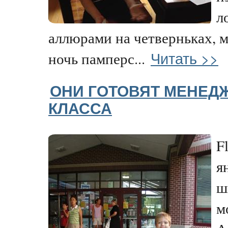
л
аллюрами на четверньках, м
Читать >>
ночь памперс...
ОНИ ГОТОВЯТ МЕНЕД
КЛАССА
F
я
ш
м