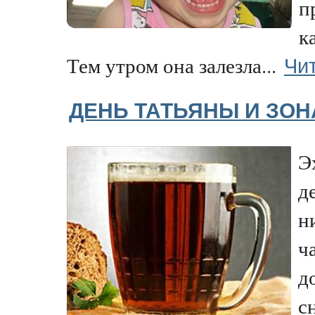
п
к
Чи
Тем утром она залезла...
ДЕНЬ ТАТЬЯНЫ И ЗОН
Э
д
н
ч
д
с