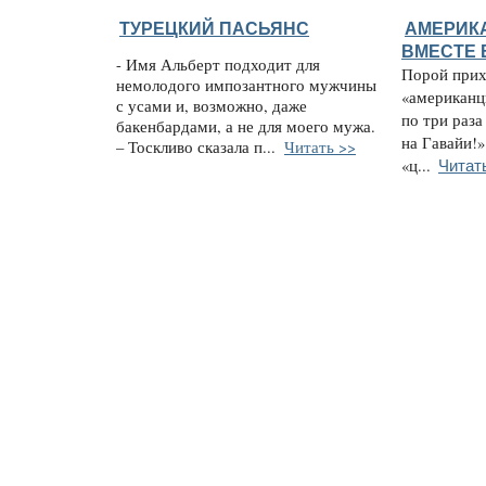
ТУРЕЦКИЙ ПАСЬЯНС
АМЕРИК
ВМЕСТЕ
- Имя Альберт подходит для
Порой прих
немолодого импозантного мужчины
«американц
с усами и, возможно, даже
по три раза
бакенбардами, а не для моего мужа.
на Гавайи!»
– Тоскливо сказала п...
Читать >>
Читат
«ц...