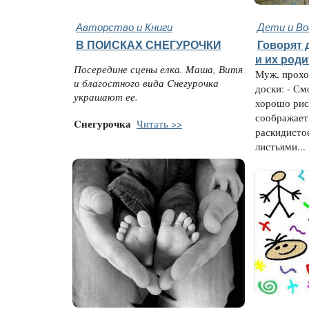
Авторство и Книги
Дети и В
В ПОИСКАХ СНЕГУРОЧКИ
Говорят д
и их род
Посередине сцены елка. Маша, Витя
Муж, прохо
и благостного вида Cнегурочка
доски: - С
украшают ее.
хорошо рис
соображает 
Cнегурочка
Читать >>
раскидисто
листьями...