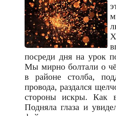
э
м
л
Х
в
посреди дня на урок по
Мы мирно болтали о чём
в районе столба, под
провода, раздался щелч
стороны искры. Как 
Подняла глаза и увиде