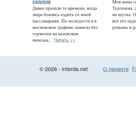
седлом
Моя мама о
Давно прошли те времена, когда
Тургенева. 
люди боялись ездить со мной
не шутка. О
пассажирами. По молодости я в
все его ну
московском трафике зажигал без
романы и ра
тормозов на вазовском
Читать >>
пепелац...
© 2026 - interda.net
О проекте
F