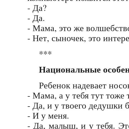
- Да?
- Да.
- Мама, это же волшебств
- Нет, сыночек, это интер
***
Национальные особе
Ребенок надевает носо
- Мама, а у тебя тут тоже 
- Да, и у твоего дедушки 
- И у меня.
- Да, малыш, и у тебя. Э