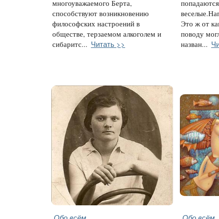
многоуважаемого Берта,
попадаются
способствуют возникновению
веселые.На
философских настроений в
Это ж от ка
обществе, терзаемом алкоголем и
поводу мог
Читать >>
Чи
сибаритс...
назван...
Обо всём
Обо всём