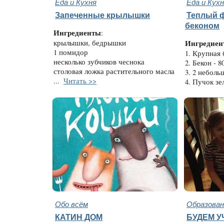
Еда и Кухня
Еда и Кух
Запеченные крылышки
Теплый ф
беконом
Ингредиенты
:
крылышки, бедрышки
Ингредиен
1 помидор
1. Крупная 
несколько зубчиков чеснока
2. Бекон - 80
столовая ложка растительного масла
3. 2 неболь
...
Читать >>
4. Пучок зе
Обо всём
Образован
КАТИН ДОМ
БУДЕМ У