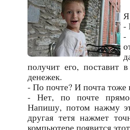
Я
-
-
о
д
получит его, поставит 
денежек.
- По почте? И почта тоже 
- Нет, по почте прямо
Напишу, потом нажму эт
другая тетя нажмет точ
компьютере появится этот