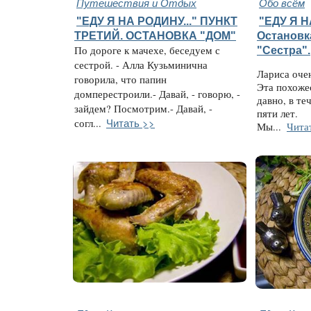
Путешествия и Отдых
Обо всём
"ЕДУ Я НА РОДИНУ..." ПУНКТ
"ЕДУ Я Н
ТРЕТИЙ. ОСТАНОВКА "ДОМ"
Остановк
По дороге к мачехе, беседуем с
"Сестра".
сестрой. - Алла Кузьминична
Лариса оче
говорила, что папин
Эта похожес
домперестроили.- Давай, - говорю, -
давно, в те
зайдем? Посмотрим.- Давай, -
пяти лет.
Читать >>
согл...
Мы...
Чита