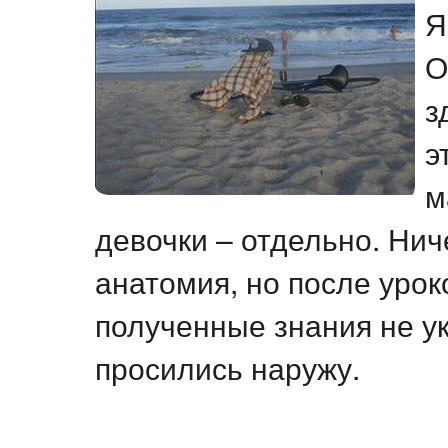
Я
О
з
э
м
девочки – отдельно. Нич
анатомия, но после урок
полученные знания не у
просились наружу.