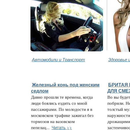
Автомобили и Транспорт
Здоровье 
Железный конь под женским
БРИТАЯ 
седлом
ДЛЯ СМЕ
Давно прошли те времена, когда
Во вы будет
люди боялись ездить со мной
побрили. Не
пассажирами. По молодости я в
толстый му
московском трафике зажигал без
наружности
тормозов на вазовском
дрожащими
Читать >>
пепелац...
застенчивос