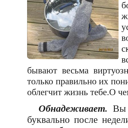
б
ж
у
в
с
в
бывают весьма виртуозн
только правильно их пони
облегчит жизнь тебе.О ч
Обнадеживает.
Вы 
буквально после недел