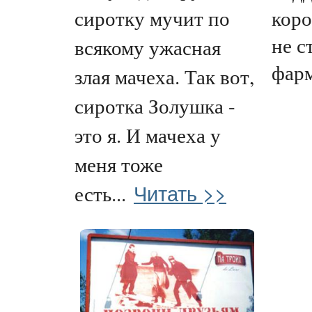
коро
сиротку мучит по
не с
всякому ужасная
фарм
злая мачеха. Так вот,
сиротка Золушка -
это я. И мачеха у
меня тоже
Читать >>
есть...