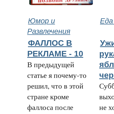
Юмор и
Еда
Развлечения
ФАЛЛОС В
Ужи
РЕКЛАМЕ - 10
рук
В предыдущей
ябл
статье я почему-то
чер
решил, что в этой
Субб
стране кроме
выхо
фаллоса после
не х