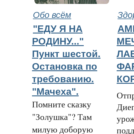
Обо всём
Здо
"ЕДУ Я НА
АМ
РОДИНУ..."
МЕ
Пункт шестой.
ЛА
Остановка по
ФА
требованию.
КО
"Мачеха".
Отпр
Помните сказку
Диег
"Золушка"? Там
урож
милую доборую
подд