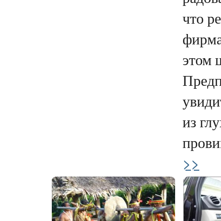
что р
фирма
этом 
Предп
увиди
из гл
прови
>>