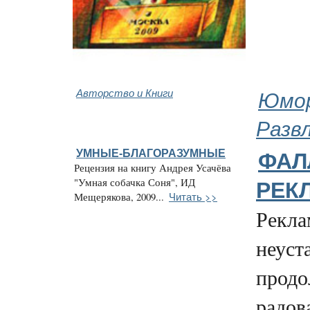
Авторство и Книги
Юмор
Разв
УМНЫЕ-БЛАГОРАЗУМНЫЕ
ФАЛ
Рецензия на книгу Андрея Усачёва
"Умная собачка Соня", ИД
РЕКЛ
Читать >>
Мещерякова, 2009...
Рекл
неуст
продо
радов