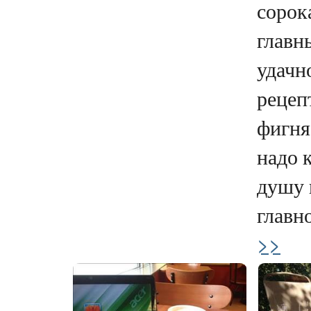
сорок
главн
удачн
рецеп
фигня
надо к
душу 
главно
>>