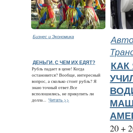
Бизнес и Экономика
Авто
Тран
ДЕНЬГИ. С ЧЕМ ИХ ЕДЯТ?
КАК
Рубль падает в цене! Когда
остановится? Вообще, интересный
УЧИ
вопрос, а сколько стоит рубль? Я
знаю точный ответ.Все
ВОД
всполошились, не прикупить ли
Читать >>
долла...
МАШ
АМЕ
20 + 2