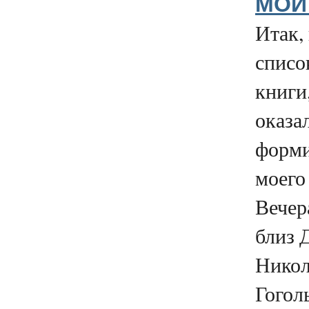
МОЙ
Итак,
списо
книги
оказа
форми
моего 
Вечер
близ 
Никол
Гоголь