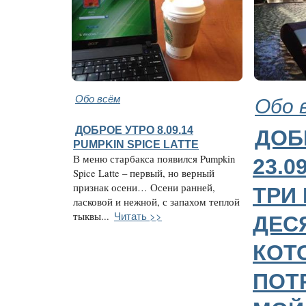
Обо всём
Обо 
ДОБРОЕ УТРО 8.09.14
ДОБ
PUMPKIN SPICE LATTE
В меню старбакса появился Pumpkin
23.0
Spice Latte – первый, но верный
признак осени… Осени ранней,
ТРИ 
ласковой и нежной, с запахом теплой
Читать >>
тыквы...
ДЕС
КОТ
ПОТ