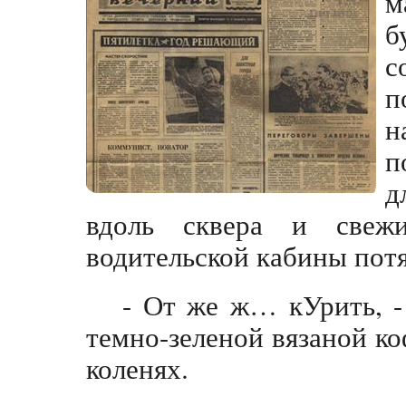
м
б
с
п
н
п
д
вдоль сквера и свеж
водительской кабины пот
- От же ж… кУрить, - 
темно-зеленой вязаной ко
коленях.