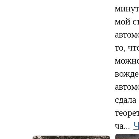
минут
мой с
автом
то, чт
можно
вожд
автом
сдала
теоре
Ч
ча...