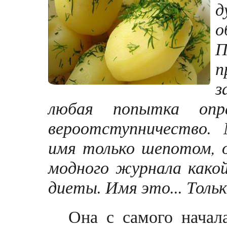
д
П
п
з
любая попытка опр
вероотступничество
имя только шепотом, о
модного журнала какой
диеты. Имя это... Тольк
Она с самого начал