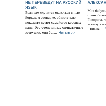
НЕ ПЕРЕВЕДУТ НА РУССКИЙ
АЛЕКСАН
ЯЗЫК
Моя бабуля,
Если вам случится оказаться в нью-
очень боял
йоркском зоопарке, обязательно
Говорила, ч
покажите детям семейство красных
могилу в ме
панд. Это очень милые симпатичные
– никако...
Читать >>
зверушки, они бол...