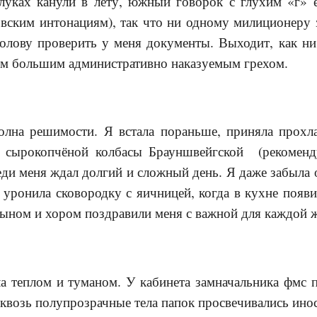
луках канули в лету, южный говорок с глухим «г» 
вским интонациям), так что ни одному милиционеру з
голову проверить у меня документы. Выходит, как ни
ым большим административно наказуемым грехом.
полна решимости. Я встала пораньше, приняла прох
а сырокопчёной колбасы Брауншвейгской (рекоменд
ди меня ждал долгий и сложный день. Я даже забыла о
 уронила сковородку с яичницей, когда в кухне появи
 сыном и хором поздравили меня с важной для каждой
а теплом и туманом. У кабинета замначальника фмс 
Сквозь полупрозрачные тела папок просвечивались ин