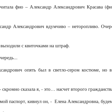
очитала фио – Александр Александрович Красава (ф
сандр Александрович вдумчиво – неторопливо. Очер
 выходили с квиточками на штраф.
ередь...
сандрович опять был в светло-сером костюме, но в
- скромно сказала я, - это… насчет второго гражданст
в мой паспорт, кивнул он, - Елена Александровна, буде