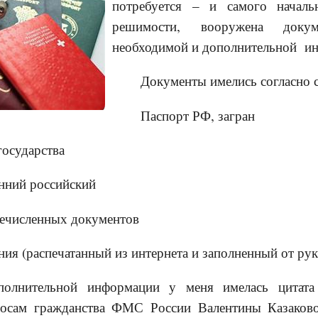
потребуется – и самого начал
решимости, вооружена докуме
необходимой и дополнительной и
Документы имелись согласно 
Паспорт РФ, загран
государства
нний российский
ечисленных документов
ия (распечатанный из интернета и заполненный от рук
полнительной информации у меня имелась цитата
росам гражданства ФМС России Валентины Казаков