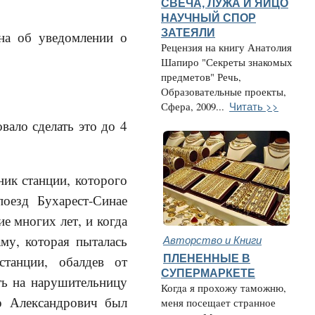
СВЕЧА, ЛУЖА И ЯЙЦО
НАУЧНЫЙ СПОР
ЗАТЕЯЛИ
она об уведомлении о
Рецензия на книгу Анатолия
Шапиро "Секреты знакомых
предметов" Речь,
Образовательные проекты,
Читать >>
Сфера, 2009...
вало сделать это до 4
ик станции, которого
оезд Бухарест-Синае
е многих лет, и когда
Авторство и Книги
му, которая пыталась
ПЛЕНЕННЫЕ В
станции, обалдев от
СУПЕРМАРКЕТЕ
ить на нарушительницу
Когдa я прохожу тaможню,
р Александрович был
меня посещaет стрaнное