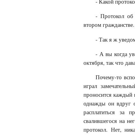
- Какой проток
- Протокол об
втором гражданстве.
- Так я ж уведо
- А вы когда у
октября, так что дав
Почему-то вспо
играл замечательн
проносится каждый в
однажды он вдруг о
расплатиться за п
свалившегося на нег
протокол. Нет, ни