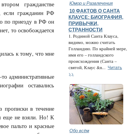
Юмор и Развлечения
втором гражданстве
10 ФАКТОВ О САНТА
, если гражданин РФ
КЛАУСЕ: БИОГРАФИЯ,
то по приезду в РФ он
ПРИВЫЧКИ,
 нет, то освобождается
СТРАННОСТИ
1. Родиной Санта Клауса,
видимо, можно считать
Голландию. По крайней мере,
илась к тому, что мне
имя его – голландского
происхождения (Санта –
Читать
святой, Клаус &n...
>>
е-то административные
ографии оставались
з прописки в течение
я еще не взяли. Но! К
вое пальто и красные
Обо всём