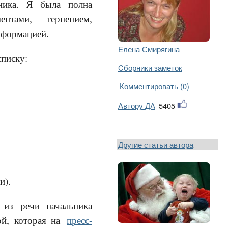
ьника. Я была полна
нтами, терпением,
нформацией.
Елена Смирягина
списку:
Cборники заметок
Комментировать (0)
Автору ДА
5405
Другие статьи автора
и).
 из речи начальника
ой, которая на
пресс-