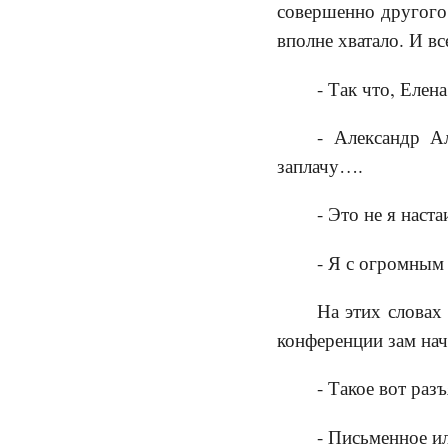
совершенно другого 
вполне хватало. И в
- Так что, Елен
- Александр А
заплачу….
- Это не я наст
- Я с огромным
На этих словах
конференции зам на
- Такое вот раз
- Письменное и