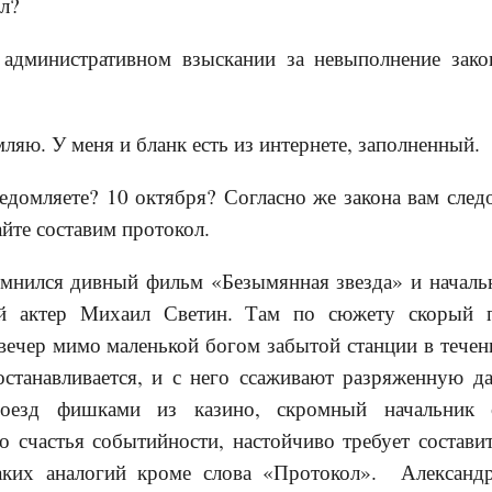
ол?
 административном взыскании за невыполнение зак
мляю. У меня и бланк есть из интернете, заполненный.
ведомляете? 10 октября? Согласно же закона вам следо
айте составим протокол.
мнился дивный фильм «Безымянная звезда» и начальн
ый актер Михаил Светин. Там по сюжету скорый п
ечер мимо маленькой богом забытой станции в течени
станавливается, и с него ссаживают разряженную да
роезд фишками из казино, скромный начальник 
о счастья событийности, настойчиво требует состав
каких аналогий кроме слова «Протокол». Александ