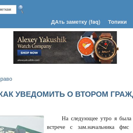
ДАть заметку
(faq)
Топики
Право
КАК УВЕДОМИТЬ О ВТОРОМ ГРА
На следующее утро я была 
встрече с зам.начальника фмс