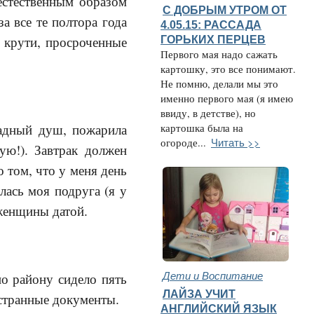
естественным образом
С ДОБРЫМ УТРОМ ОТ
а все те полтора года
4.05.15: РАССАДА
 крути, просроченные
ГОРЬКИХ ПЕРЦЕВ
Первого мая надо сажать
картошку, это все понимают.
Не помню, делали мы это
именно первого мая (я имею
ввиду, в детстве), но
ладный душ, пожарила
картошка была на
Читать >>
огороде...
ую!). Завтрак должен
 том, что у меня день
лась моя подруга (я у
 женщины датой.
Дети и Воспитание
по району сидело пять
ЛАЙЗА УЧИТ
остранные документы.
АНГЛИЙСКИЙ ЯЗЫК