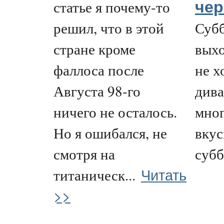
статье я почему-то
чер
решил, что в этой
Субб
стране кроме
выхо
фаллоса после
не х
Августа 98-го
дива
ничего не осталось.
мног
Но я ошибался, не
вкус
смотря на
субб
Читать
титаническ...
>>