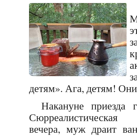
М
э
з
к
а
з
детям». Ага, детям! Они
Накануне приезда г
Сюрреалистическая 
вечера, муж драит ва