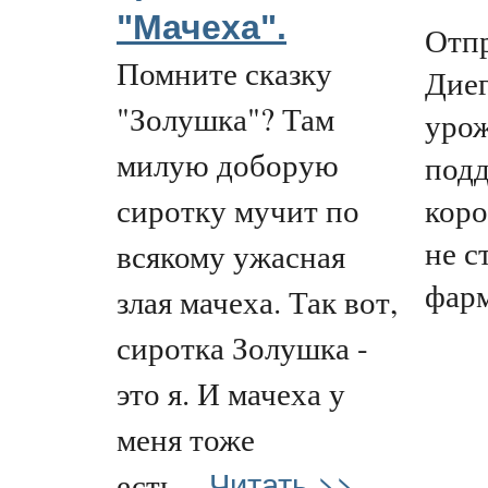
"Мачеха".
Отпр
Помните сказку
Диег
"Золушка"? Там
урож
милую доборую
подд
коро
сиротку мучит по
не с
всякому ужасная
фарм
злая мачеха. Так вот,
сиротка Золушка -
это я. И мачеха у
меня тоже
Читать >>
есть...