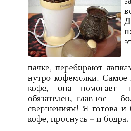
в
Д
п
э
пачке, перебирают лапка
нутро кофемолки. Самое 
кофе, она помогает п
обязателен, главное – б
свершениям! Я готова и
кофе, проснусь – и бодра.