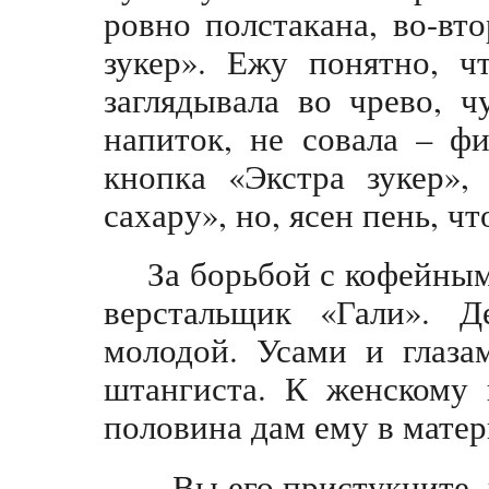
ровно полстакана, во-вт
зукер». Ежу понятно, ч
заглядывала во чрево, ч
напиток, не совала – ф
кнопка «Экстра зукер»,
сахару», но, ясен пень, ч
За борьбой с кофейным
верстальщик «Гали». 
молодой. Усами и глаза
штангиста. К женскому 
половина дам ему в матер
– Вы его пристукните,