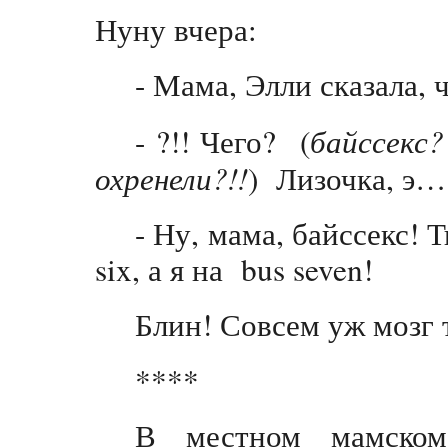
Нуну вчера:
- Мама, Элли сказала, 
байссекс?
- ?!! Чего? (
охренели?!!
) Лизочка, э…
- Ну, мама, байссекс! 
six, а я на bus seven!
Блин! Совсем уж мозг 
****
В местном мамском