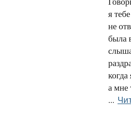
Говор
я тебе
не отв
была 
слыша
раздр
когда 
а мне 
Чи
...