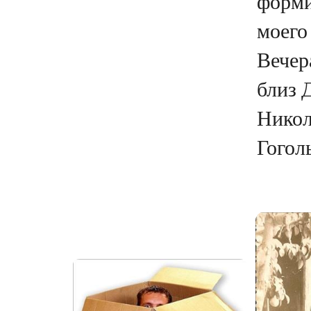
форми
моего 
Вечер
близ 
Никол
Гоголь