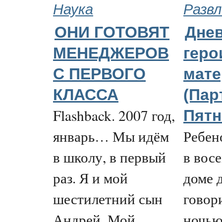
Наука
Развл
ОНИ ГОТОВЯТ
Дне
МЕНЕДЖЕРОВ
геро
С ПЕРВОГО
мате
КЛАССА
(Пар
Flashback. 2007 год,
Пятн
январь… Мы идём
Ребен
в школу, в первый
в восе
раз. Я и мой
доме 
шестилетний сын
говор
Андрей. Мой
ночью