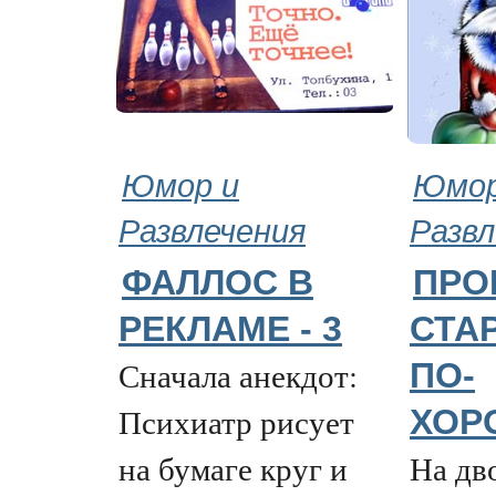
Юмор и
Юмор
Развлечения
Развл
ФАЛЛОС В
ПРО
РЕКЛАМЕ - 3
СТА
Сначала анекдот:
ПО-
Психиатр рисует
ХОР
на бумаге круг и
На дв