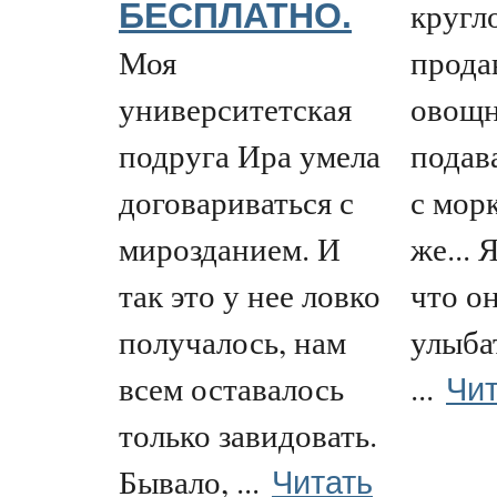
кругл
БЕСПЛАТНО.
Моя
прода
университетская
овощн
подруга Ира умела
подав
договариваться с
с мор
мирозданием. И
же... 
так это у нее ловко
что о
получалось, нам
улыба
Чит
всем оставалось
...
только завидовать.
Читать
Бывало, ...