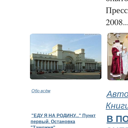
Пресс
2008..
Обо всём
Авто
Книг
"ЕДУ Я НА РОДИНУ..." Пункт
В П
первый. Остановка
"Таможня"