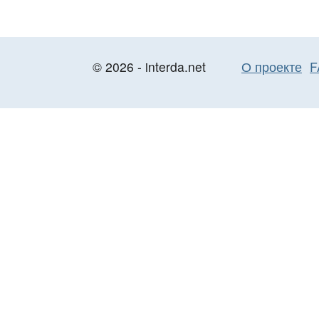
© 2026 - interda.net
О проекте
F