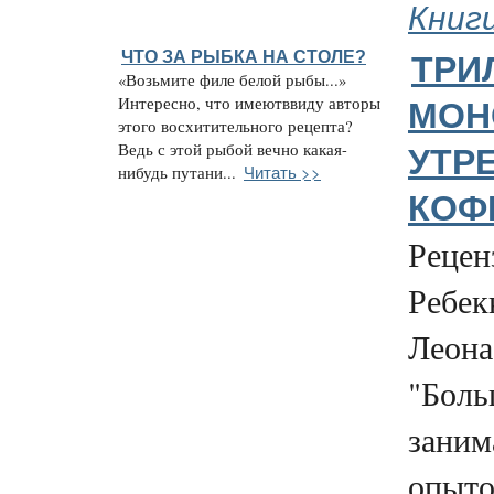
Книг
ЧТО ЗА РЫБКА НА СТОЛЕ?
ТРИ
«Возьмите филе белой рыбы...»
Интересно, что имеютввиду авторы
МОН
этого восхитительного рецепта?
Ведь с этой рыбой вечно какая-
УТР
Читать >>
нибудь путани...
КОФ
Рецен
Ребек
Леона
"Боль
заним
опыто