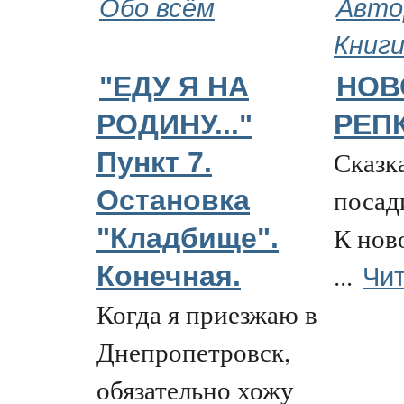
Обо всём
Авто
Книг
"ЕДУ Я НА
НОВ
РОДИНУ..."
РЕП
Сказка
Пункт 7.
посад
Остановка
К нов
"Кладбище".
Чит
...
Конечная.
Когда я приезжаю в
Днепропетровск,
обязательно хожу