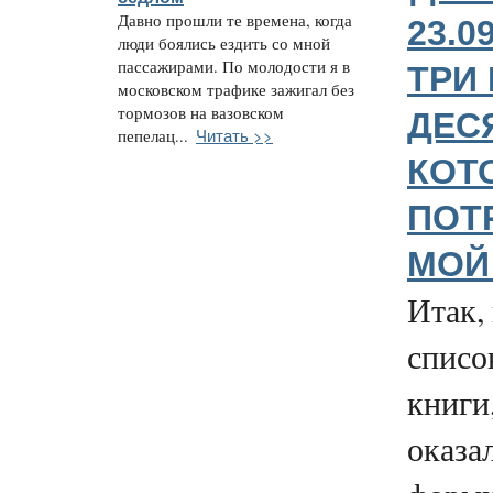
Давно прошли те времена, когда
23.0
люди боялись ездить со мной
пассажирами. По молодости я в
ТРИ 
московском трафике зажигал без
тормозов на вазовском
ДЕС
Читать >>
пепелац...
КОТ
ПОТ
МОЙ
Итак,
списо
книги
оказа