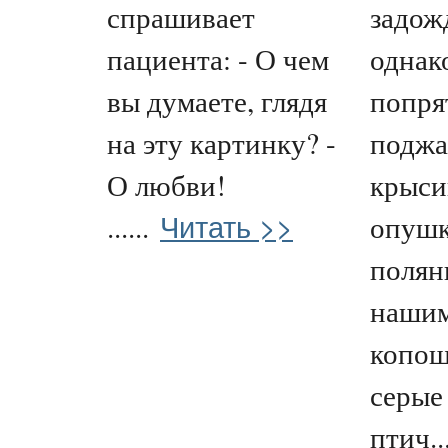
спрашивает
задож
пациента: - О чем
однак
вы думаете, глядя
попря
на эту картинку? -
поджа
О любви!
крыси
Читать >>
......
опушк
полян
нашим
копош
серые
птич..