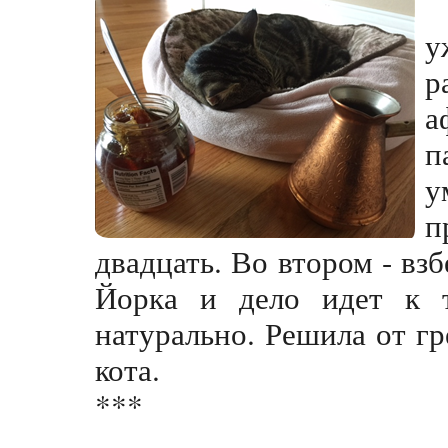
у
р
а
п
у
п
двадцать. Во втором - вз
Йорка и дело идет к 
натурально. Решила от г
кота.
***