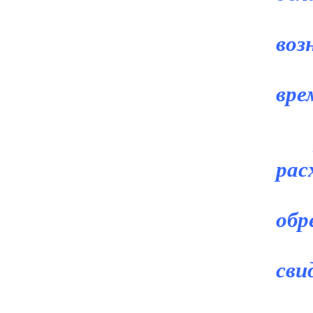
Зн
воз
те
вре
Мо
рас
чт
обр
Во
сви
Вы