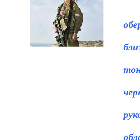
Сл
обе
кр
бли
См
тон
юн
чер
Ка
рук
В 
обл