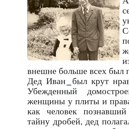
с
у
С
п
ж
и
внешне больше всех был 
Дед Иван
был крут нра
Убежденный домостро
женщины у плиты и права
как человек познавший
тайну дробей, дед полаг