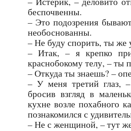
– Истерик, – деловито о
беспочвенны.
– Это подозрения бываю
необоснованны.
– Не буду спорить, ты же 
– Итак, – я крепко пр
краснобокому телу, – ты
– Откуда ты знаешь? – оп
– У меня третий глаз, 
бросив взгляд в маленьк
кухне возле похабного к
познакомился с удивител
– Не с женщиной, – тут ж