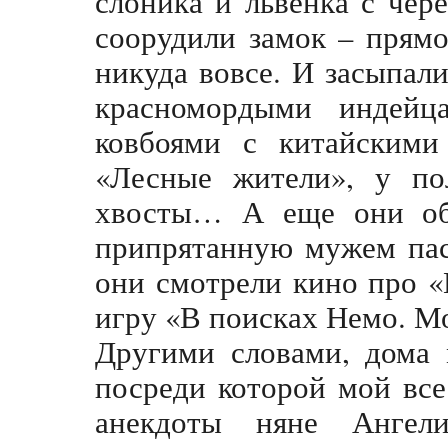
слоника и львенка с чер
соорудили замок – прямо
никуда вовсе. И засыпали
красномордыми индейц
ковбоями с китайским
«Лесные жители», у по
хвосты… А еще они об
припрятанную мужем пас
они смотрели кино про «
игру «В поисках Немо. М
Другими словами, дома 
посреди которой мой вс
анекдоты няне Ангели