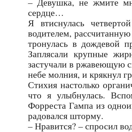
– Девушка, не жмите мн
сердце…
Я втиснулась четверто
водителем, рассчитанную
тронулась в дождевой п
Заплясали крупные жирн
застучали в ржавеющую 
небе молния, и крякнул г
Стихия настолько органи
что я улыбнулась. Вспо
Форреста Гампа из однои
радовался шторму.
– Нравится? – спросил во