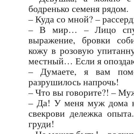
бодренько семеня рядом.
– Куда со мной? – рассерд
– В мир… – Лицо спут
выражение, бровки соб
кожу в розовую упитанн
местный… Если я опоздаю
– Думаете, я вам по
разрушилось напрочь!
– Что вы говорите?! – Муж
– Да! У меня муж дома н
свекрови дележка опыта
груди!