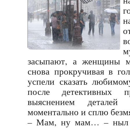
г
н
о
в
м
засыпают, а женщины м
снова прокручивая в го
успели сказать любимом
после детективных 
выяснением деталей
моментально и сплю безм
– Мам, ну мам… – ныл 