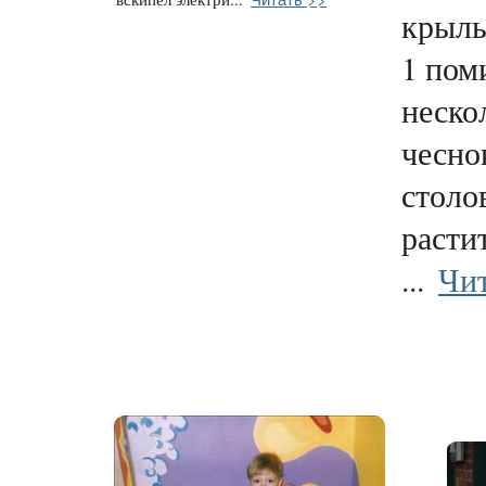
крыл
1 пом
неско
чесно
столо
расти
...
Чит