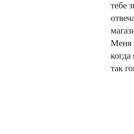
тебе з
отвеча
магаз
Меня 
когда 
так го