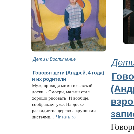
Дети и Воспитание
Дети
Говорят дети (Андрей, 4 года)
Гово
и их родители
Муж, проходя мимо икеевской
(Андр
доски: - Смотри, малыш стал
хорошо рисовать! И вообще,
взр
соображает уже. На доске -
раскидистое дерево с крупными
зап
Читать >>
листьями...
Говор