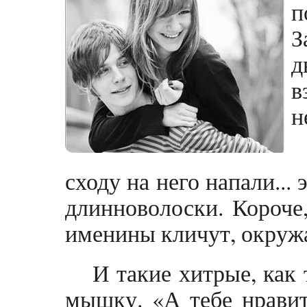
п
З
д
в
н
сходу на него напали...
длинноволоски. Короче
именины кличут, окруж
И такие хитрые, как 
мышку. «А тебе нравит