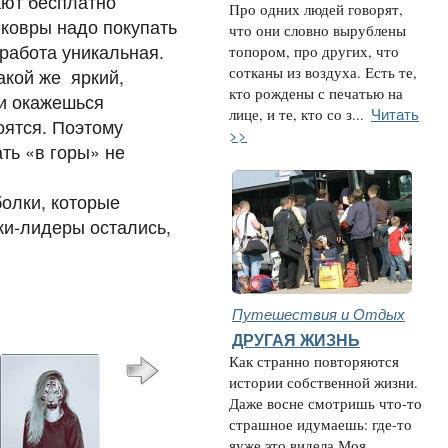
ают бесплатно
Про одних людей говорят,
 ковры надо покупать
что они словно вырублены
 работа уникальная.
топором, про других, что
сотканы из воздуха. Есть те,
акой же яркий,
кто рождены с печатью на
 и окажешься
Читать
лице, и те, кто со з...
оятся. Поэтому
>>
ть «в горы» не
болки, которые
ки-лидеры остались,
Путешествия и Отдых
ДРУГАЯ ЖИЗНЬ
Как странно повторяются
истории собственной жизни.
Даже восне смотришь что-то
страшное идумаешь: где-то
яуже это видела Моя