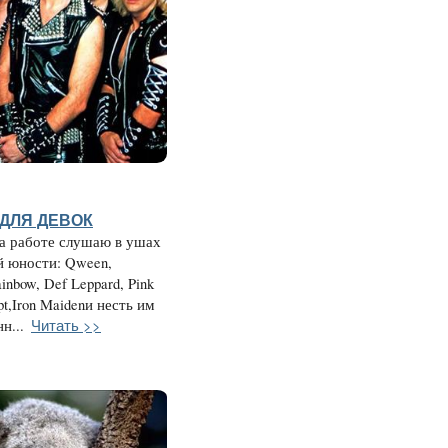
ДЛЯ ДЕВОК
а работе слушаю в ушах
й юности: Qween,
ainbow, Def Leppard, Pink
pt,Iron Maidenи несть им
Читать >>
н...