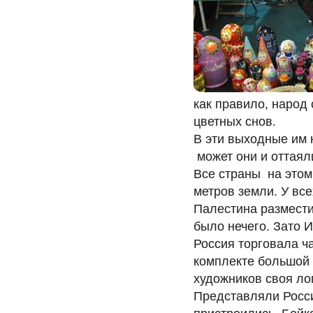
как правило, народ 
цветных снов.
В эти выходные им 
может они и оттая
Все страны на этом
метров земли. У все
Палестина размести
было нечего. Зато 
Россия торговала ч
комплекте большой 
художников своя лог
Представляли Росси
пристроились. Бойко