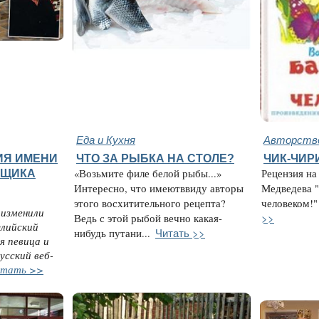
Еда и Кухня
Авторство
ИЯ ИМЕНИ
ЧТО ЗА РЫБКА НА СТОЛЕ?
ЧИК-ЧИР
ЬЩИКА
«Возьмите филе белой рыбы...»
Рецензия на
Интересно, что имеютввиду авторы
Медведева "
этого восхитительного рецепта?
человеком!" 
 изменили
>>
Ведь с этой рыбой вечно какая-
глийский
Читать >>
нибудь путани...
я певица и
усский веб-
тать >>