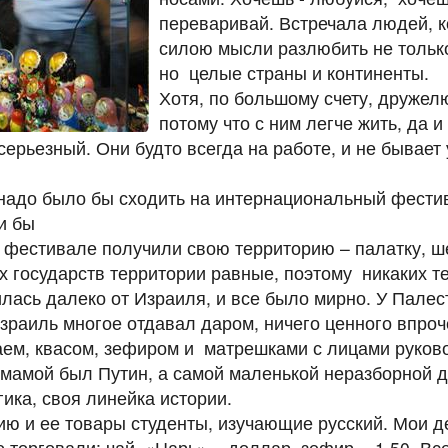
переваривай. Встречала людей, 
силою мысли разлюбить не тольк
но целые страны и континенты.
Хотя, по большому счету, дружел
потому что с ним легче жить, да и
серьезный. Они будто всегда на работе, и не бывает
надо было бы сходить на интернациональный фестив
ли бы
 фестивале получили свою территорию – палатку, ш
х государств территории равные, поэтому никаких т
лась далеко от Израиля, и все было мирно. У Палес
Израиль многое отдавал даром, ничего ценного впро
аем, квасом, зефиром и матрешками с лицами руков
мамой был Путин, а самой маленькой неразборной до
ика, своя линейка истории.
ю и ее товары студенты, изучающие русский. Мои д
 торговали: чай «Царь» - доллар, зефир - 1.50. Все