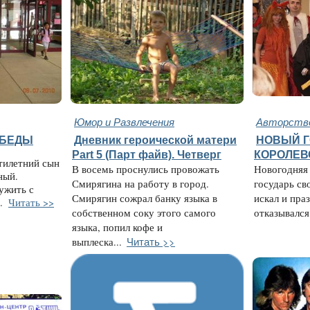
Юмор и Развлечения
Авторство
ЯБЕДЫ
Дневник героической матери
НОВЫЙ Г
Part 5 (Парт файв). Четверг
КОРОЛЕВС
тилетний сын
В восемь проснулись провожать
Новогодняя 
ный.
Смирягина на работу в город.
государь св
ужить с
Смирягин сожрал банку языка в
искал и пра
..
Читать >>
собственном соку этого самого
отказывался 
языка, попил кофе и
Читать >>
выплеска...