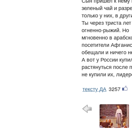
Сын пришел к нему 
зеленый чай и разр
только у них, в дру
Ты через триста ле
огненно-рыжий. Но 
мгновенно в арабско
посетители Афганис
обещали и ничего 
А вот у России купи
растянуться после 
не купили их, лидер
тексту ДА
3257