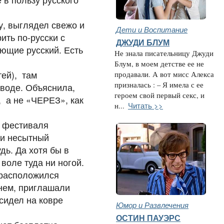
у, выглядел свежо и
Дети и Воспитание
ить по-русски с
ДЖУДИ БЛУМ
ающие русский. Есть
Не знала писательницу Джуди
Блум, в моем детстве ее не
тей), там
продавали. А вот мисс Алекса
призналась : – Я имела с ее
 воде. Объяснила,
героем свой первый секс, и
, а не «ЧЕРЕЗ», как
Читать >>
н...
я фестиваля
ли несытный
ь. Да хотя бы в
 воле туда ни ногой.
 расположился
гнем, приглашали
 сидел на ковре
Юмор и Развлечения
ОСТИН ПАУЭРС