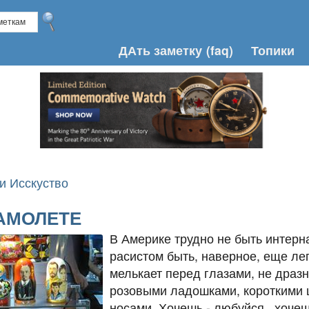
ДАть заметку
(faq)
Топики
и Исскуство
АМОЛЕТЕ
В Америке трудно не быть интерн
расистом быть, наверное, еще лег
мелькает перед глазами, не дразн
розовыми ладошками, короткими
носами. Хочешь - любуйся, хочешь