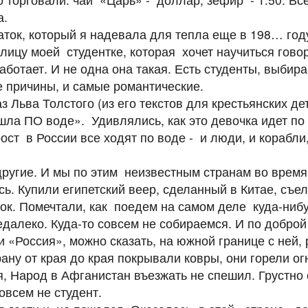
ба.
ток, который я надевала для тепла еще в 198… год
 лицу моей студентке, которая хочет научиться говор
аботает. И не одна она такая. Есть студенты, выбир
 причины, и самые романтические.
з Льва Толстого (из его текстов для крестьянских де
 шла ПО воде». Удивлялись, как это девочка идет по
рост в России все ходят по воде - и люди, и корабли
.
 другие. И мы по этим неизвестным странам во врем
ь. Купили египетский веер, сделанный в Китае, съе
к. Помечтали, как поедем на самом деле куда-нибуд
едалеко. Куда-то совсем не собираемся. И по доброй
и «Россия», можно сказать, на южной границе с ней,
рану от края до края покрывали ковры, они горели о
я, Народ в Афганистан въезжать не спешил. Грустно
овсем не студент.