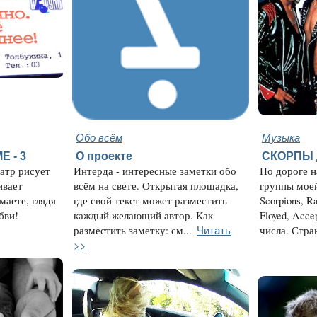
Обо всём
Музыка
 - 3
О проекте
СКОРПЫ 
атр рисует
Интерда - интересные заметки обо
По дороге н
ивает
всём на свете. Открытая площадка,
группы мое
маете, глядя
где свой текст может разместить
Scorpions, R
бви!
каждый желающий автор. Как
Floyed, Acce
Читать
разместить заметку: см...
числа. Стран
>>