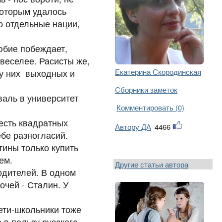
которым удалось
о отдельные нации,
юбие побеждает,
 веселее. Расисты же,
Екатерина Скородинская
 у них выходных и
Cборники заметок
аль в университет
Комментировать (0)
есть квадратных
Автору ДА
4466
ебе разногласий.
тины только купить
чем.
Другие статьи автора
одителей. В одном
чей - Сталин. У
ети-школьники тоже
 в пользу русского