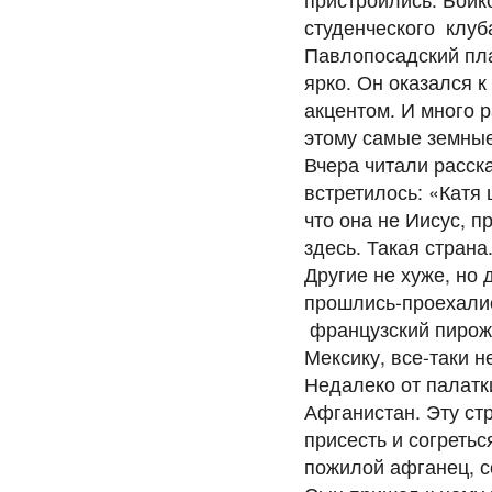
студенческого клу
Павлопосадский пла
ярко. Он оказался к
акцентом. И много р
этому самые земные
Вчера читали расска
встретилось: «Катя
что она не Иисус, п
здесь. Такая страна
Другие не хуже, но
прошлись-проехалис
французский пирожо
Мексику, все-таки н
Недалеко от палатк
Афганистан. Эту ст
присесть и согретьс
пожилой афганец, с