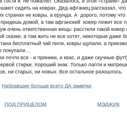
в гости и не пожалел. Оказалось, в этой «стране» д
ешают сидеть на коврах. Дед-афганец рассказал, что
гих странах не ковры, а ерунда. А дорого, потому что
т придешь домой, а там афганский ковер лежит все т
уж очень ответственная вещь: расстели такой ковер
й сказке, а там жить не все хотят, некоторые даже б
тана бесплатный чай пили, ковры щупали, а приезжа
не покупали…
ли почти все - и пряники, и квас, и даже скучные фут
первой стирки. Хороший знак. Только лапти и матреш
ов, ни старых, ни новых. Все остальное разошлось.
Набравшие больше всего ДА заметки
ПОД ПРИЦЕЛОМ
МЭДЖИК