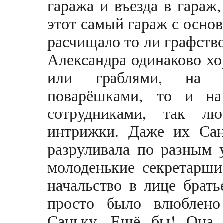
гаража и въезда в гараж
этот самый гараж с осно
расчищало то ли графств
Александра одинаково хо
или граблями, на 
поварёшками, то и н
сотрудниками, так л
интрижки. Даже их Сан
разруливала по разным 
молоденькие секретарши
начальство в лице брат
просто было влюблен
Саньку. Ещё бы! Она п