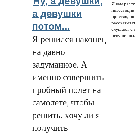
Ну, а девушки,
Я вам расс
инвестиции
а девушки
простая, но
рассказыва
потом...
слушают с 
искушенны.
Я решился наконец
на давно
задуманное. А
именно совершить
пробный полет на
самолете, чтобы
решить, хочу ли я
получить