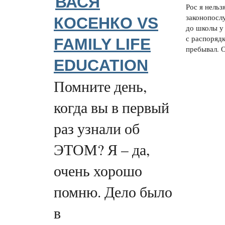
ВАСЯ
Рос я нельз
законопосл
КОСЕНКО VS
до школы у
с распорядк
FAMILY LIFE
пребывал. О
EDUCATION
Помните день,
когда вы в первый
раз узнали об
ЭТОМ? Я – да,
очень хорошо
помню. Дело было
в