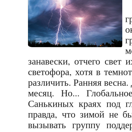
г
о
г
м
занавески, отчего свет 
светофора, хотя в темно
различить. Ранняя весна. 
месяц. Но... Глобально
Санькиных краях под гл
правда, что зимой не б
вызывать группу подд