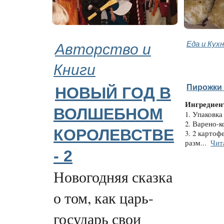
Авторство и
Еда и Кух
Книги
Пирожки 
НОВЫЙ ГОД В
Ингредиен
ВОЛШЕБНОМ
1. Упаковка
2. Варено-к
КОРОЛЕВСТВЕ
3. 2 картоф
разм...
Чит
- 2
Новогодняя сказка
о том, как царь-
государь свои