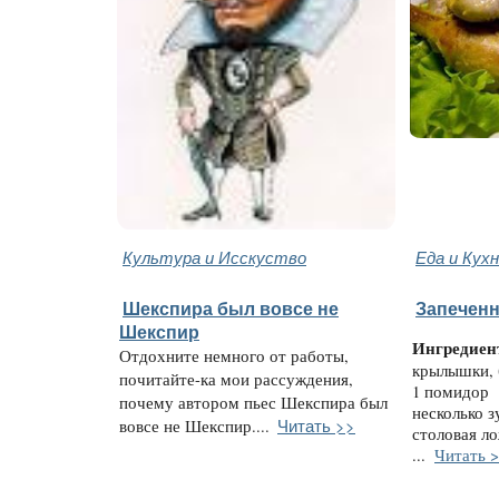
Культура и Исскуство
Еда и Кух
Шекспира был вовсе не
Запечен
Шекспир
Ингредиен
Отдохните немного от работы,
крылышки,
почитайте-ка мои рассуждения,
1 помидор
почему автором пьес Шекспира был
несколько з
Читать >>
вовсе не Шекспир....
столовая л
...
Читать 