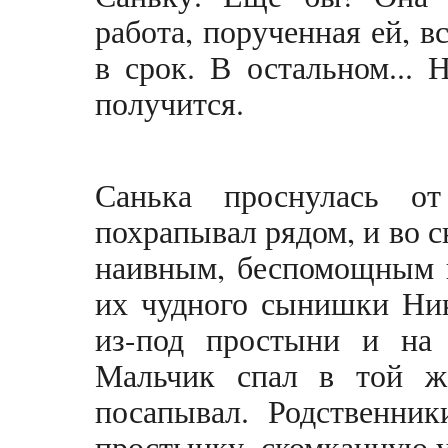
работа, порученная ей, в
в срок. В остальном... 
получится.
Санька проснулась о
похрапывал рядом, и во с
наивным, беспомощным и
их чудного сынишки Ник
из-под простыни и на
Мальчик спал в той же
посапывал. Родственник
простынку, скомканную у