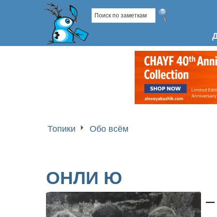
Топики
Обо всём
ОНЛИ Ю
–