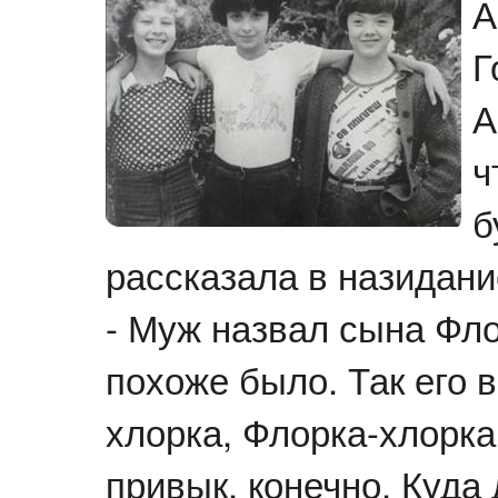
А
Г
А
ч
б
рассказала в назидан
- Муж назвал сына Фло
похоже было. Так его 
хлорка, Флорка-хлорка
привык, конечно. Куда