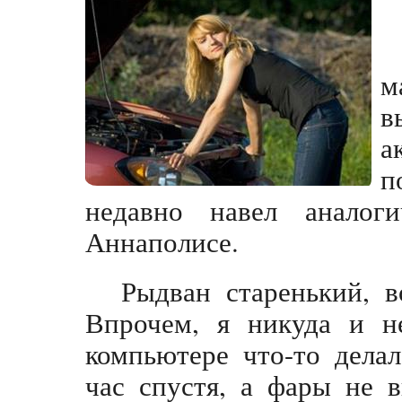
м
в
а
п
недавно навел аналог
Аннаполисе.
Рыдван старенький, в
Впрочем, я никуда и н
компьютере что-то делал
час спустя, а фары не 