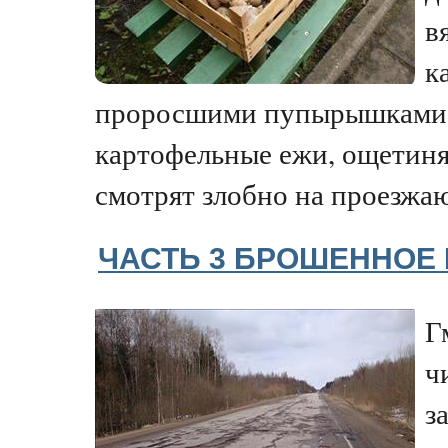
в
к
проросшими пупырышками. 
картофельные ежи, ощетиня
смотрят злобно на проезжаю
ЧАСТЬ 3 БРОШЕННОЕ
Г
ч
з