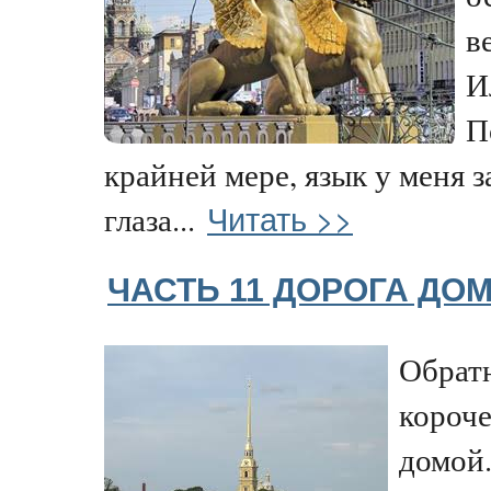
в
И
П
крайней мере, язык у меня з
Читать >>
глаза...
ЧАСТЬ 11 ДОРОГА ДО
Обратн
короче
домой.