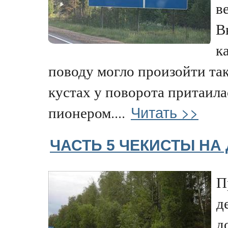
в
В
к
поводу могло произойти так
кустах у поворота притаил
Читать >>
пионером....
ЧАСТЬ 5 ЧЕКИСТЫ НА
П
д
д