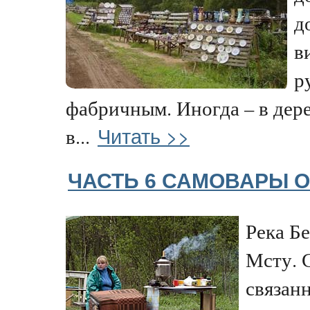
д
в
р
фабричным. Иногда – в дерев
Читать >>
в...
ЧАСТЬ 6 САМОВАРЫ О
Река Бе
Мсту. 
связан