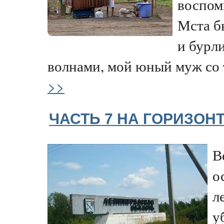
воспом
Мста б
и бурл
волнами, мой юный муж со 
>>
ЧАСТЬ 7 НА ГОРИЗОНТ
В
о
л
у