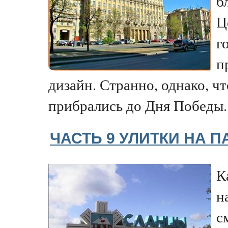
б
Ц
г
п
дизайн. Странно, однако, ч
прибрались до Дня Победы.
ЧАСТЬ 9 УЛИТКИ НА 
К
н
с