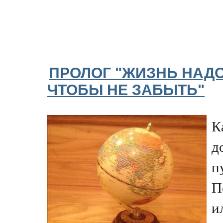
ПРОЛОГ "ЖИЗНЬ НАД
ЧТОБЫ НЕ ЗАБЫТЬ"
К
д
п
П
и