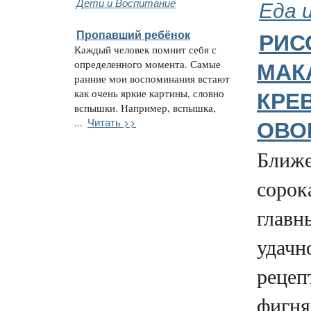
Дети и Воспитание
Еда 
Пропавший ребёнок
РИС
Каждый человек помнит себя с
определенного момента. Самые
МАК
ранние мои воспоминания встают
как очень яркие картины, словно
КРЕ
вспышки. Например, вспышка,
Читать >>
...
ОВО
Ближе
сорок
главн
удачн
рецеп
фигня