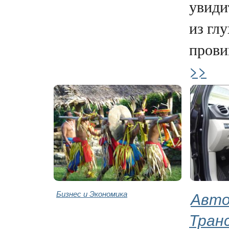
увиди
из гл
прови
>>
Бизнес и Экономика
Авто
Тран