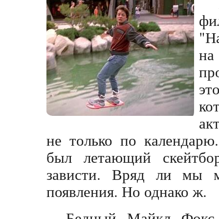
фи
"Н
н
пр
эт
ко
ак
не только по календарю
был летающий скейтбо
зависти. Вряд ли мы м
появления. Но однако ж.
Бедный Майкл Фокс.