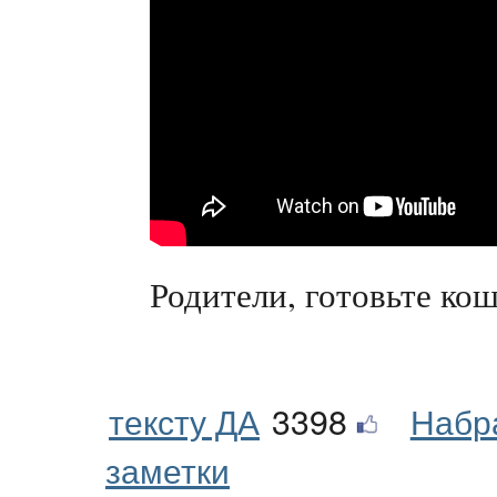
Родители, готовьте кош
тексту ДА
3398
Набр
заметки