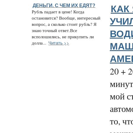
ДЕНЬГИ. С ЧЕМ ИХ ЕДЯТ?
КАК
Рубль падает в цене! Когда
остановится? Вообще, интересный
УЧИ
вопрос, а сколько стоит рубль? Я
знаю точный ответ.Все
ВОД
всполошились, не прикупить ли
Читать >>
долла...
МАШ
АМЕ
20 + 2
минут
мой с
автом
то, чт