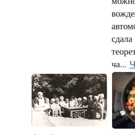
можно
вожд
автом
сдала
теоре
Ч
ча...