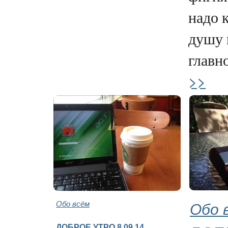
надо к
душу 
главно
>>
Обо всём
Обо 
ДОБРОЕ УТРО 8.09.14