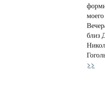
форми
моего 
Вечер
близ 
Никол
Гоголь
>>