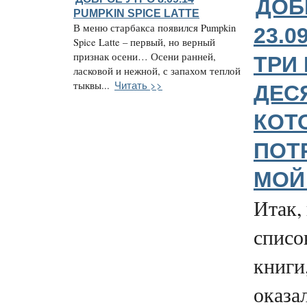
ДОБ
PUMPKIN SPICE LATTE
В меню старбакса появился Pumpkin
23.0
Spice Latte – первый, но верный
признак осени… Осени ранней,
ТРИ 
ласковой и нежной, с запахом теплой
Читать >>
тыквы...
ДЕС
КОТ
ПОТ
МОЙ
Итак,
списо
книги
оказа