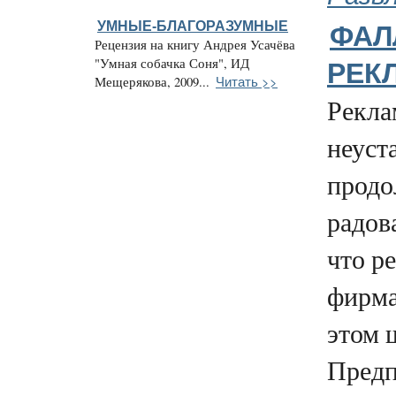
УМНЫЕ-БЛАГОРАЗУМНЫЕ
ФАЛ
Рецензия на книгу Андрея Усачёва
"Умная собачка Соня", ИД
РЕКЛ
Читать >>
Мещерякова, 2009...
Рекл
неуст
продо
радов
что р
фирма
этом 
Предп