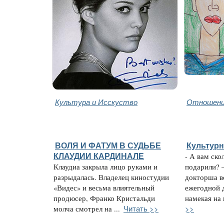
Культура и Исскуство
Отношени
ВОЛЯ И ФАТУМ В СУДЬБЕ
Культур
КЛАУДИИ КАРДИНАЛЕ
- А вам ско
Клаудиа закрыла лицо руками и
подарили? 
разрыдалась. Владелец киностудии
докторша в
«Видес» и весьма влиятельный
ежегодной 
продюсер, Франко Кристальди
намекая на 
Читать >>
>>
молча смотрел на ...