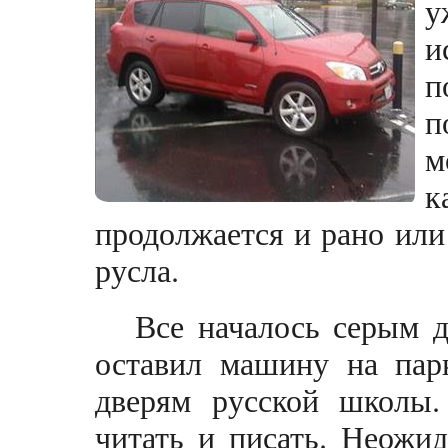
у
и
п
п
м
к
продолжается и рано или
русла.
Все началось серым 
оставил машину на пар
дверям русской школы
читать и писать. Неожи