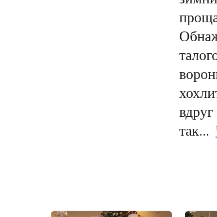
проща
Обнаж
талого
ворон
хохли
вдруг
так...