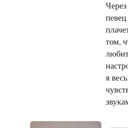
Через
певец
плачет
том, ч
любит
настр
я вес
чувст
звукам