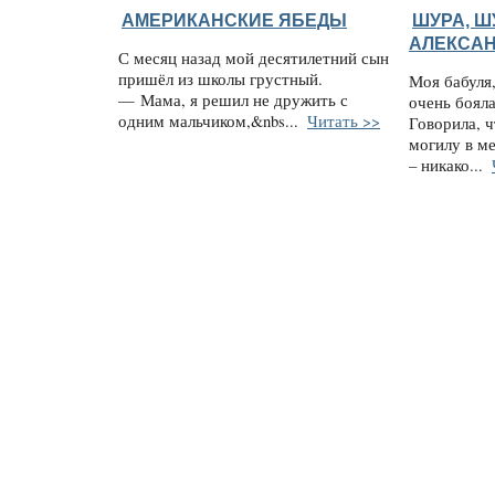
АМЕРИКАНСКИЕ ЯБЕДЫ
ШУРА, Ш
АЛЕКСАН
С месяц назад мой десятилетний сын
пришёл из школы грустный.
Моя бабуля,
— Мама, я решил не дружить с
очень боял
одним мальчиком,&nbs...
Читать >>
Говорила, ч
могилу в ме
– никако...