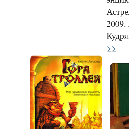
Астре
2009. 
Кудряв
>>