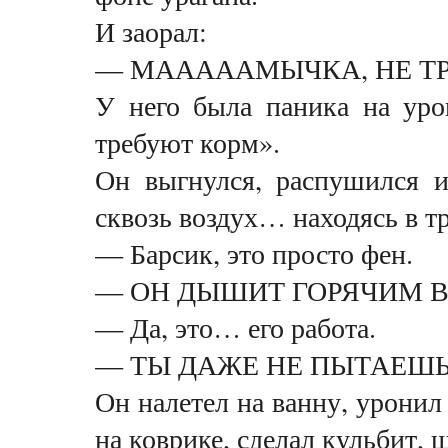
И заорал:
— МАААААМЫЧКА, НЕ ТРОГ
У него была паника на уро
требуют корм».
Он выгнулся, распушился 
сквозь воздух… находясь в тр
— Барсик, это просто фен.
— ОН ДЫШИТ ГОРЯЧИМ В
— Да, это… его работа.
— ТЫ ДАЖЕ НЕ ПЫТАЕШЬ
Он налетел на ванну, урони
на коврике, сделал кульбит, 