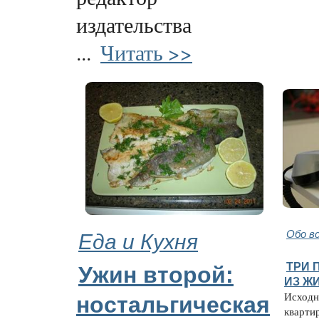
издательства
...
Читать >>
Еда и Кухня
Обо в
ТРИ 
Ужин второй:
ИЗ Ж
Исходн
ностальгическая
кварти