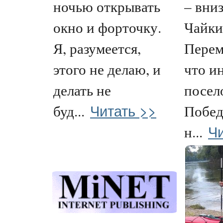
ночью открывать
– вни
окно и форточку.
Чайки
Я, разумеется,
Перем
этого не делаю, и
что и
делать не
посел
Читать >>
буд...
Побед
Чи
н...