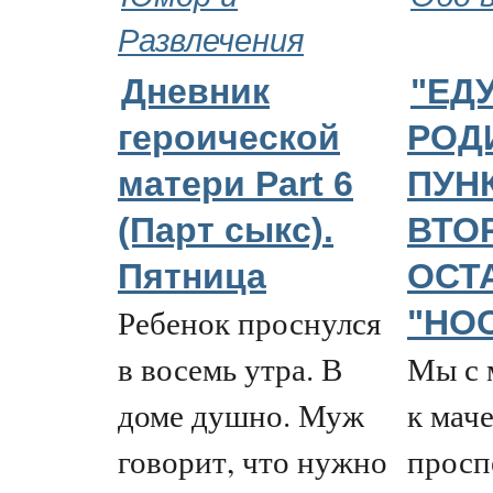
Развлечения
Дневник
"ЕДУ
героической
РОДИ
матери Part 6
ПУН
(Парт cыкс).
ВТО
Пятница
ОСТ
Ребенок проснулся
"НО
в восемь утра. В
Мы с 
доме душно. Муж
к мач
говорит, что нужно
просп