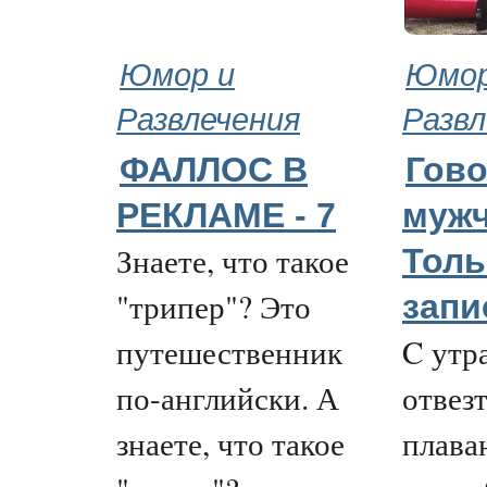
Юмор и
Юмор
Развлечения
Развл
ФАЛЛОС В
Гово
РЕКЛАМЕ - 7
муж
Знаете, что такое
Толь
"трипер"? Это
запи
путешественник
C утр
по-английски. А
отвез
знаете, что такое
плаван