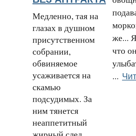
подава
Медленно, тая на
морко
глазах в душном
же... 
присутственном
что о
собрании,
обвиняемое
улыба
усаживается на
Чит
...
скамью
подсудимых. За
ним тянется
неаппетитный
жирный след.