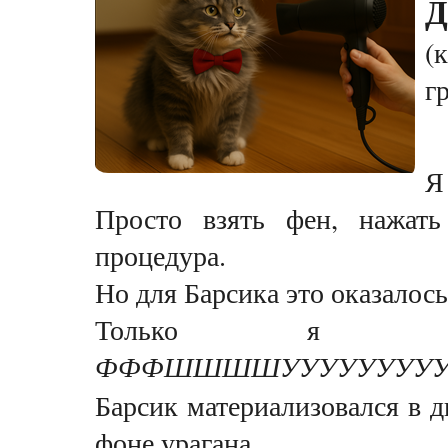
Д
(
г
Я
Просто взять фен, нажат
процедура.
Но для Барсика это оказалос
Только я в
ФФФШШШШУУУУУУУУУУ
Барсик материализовался в 
фоне урагана.