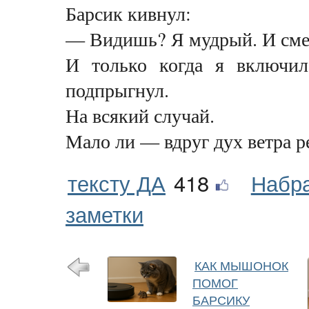
Барсик кивнул:
— Видишь? Я мудрый. И сме
И только когда я включи
подпрыгнул.
На всякий случай.
Мало ли — вдруг дух ветра р
тексту ДА
418
Набра
заметки
КАК МЫШОНОК
ПОМОГ
БАРСИКУ