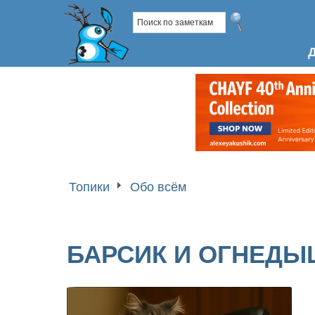
Топики
Обо всём
БАРСИК И ОГНЕДЫ