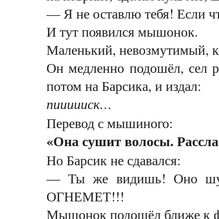
— Я не оставлю тебя! Если чт
И тут появился мышонок.
Маленький, невозмутимый, к
Он медленно подошёл, сел р
потом на Барсика, и издал:
пиииииск…
Перевод с мышиного:
«Она сушит волосы. Рассла
Но Барсик не сдавался:
— Ты же видишь! Оно шум
ОГНЕМЕТ!!!
Мышонок подошёл ближе к ф