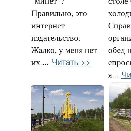
"минет"?
столе 
Правильно, это
холод
интернет
Справ
издательство.
орган
Жалко, у меня нет
обед 
Читать >>
их ...
спрос
Чи
я...