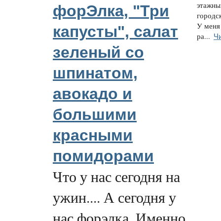
этажны
форЭлка, "Три
городс
У меня
капусты", салат
Ч
ра...
зеленый со
шпинатом,
авокадо и
большими
красными
помидорами
Что у нас сегодня на
ужин.... А сегодня у
нас форэлка. Именно