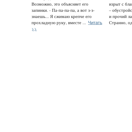
Возможно, это объясняет его
изрыт с бл
запинки. - Па-па-па-па, а вот з-з-
– обустройс
знаешь... Я сжимаю крепче его
и прочий л
Читать
прохладную руку, вместе ...
Странно, од
>>