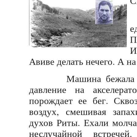
С
е
П
И
Авиве делать нечего. А н
Машина бежала так 
давление на акселерат
порождает ее бег. Скво
воздух, смешивая запа
духов Риты. Ехали молч
неслучайной встречей