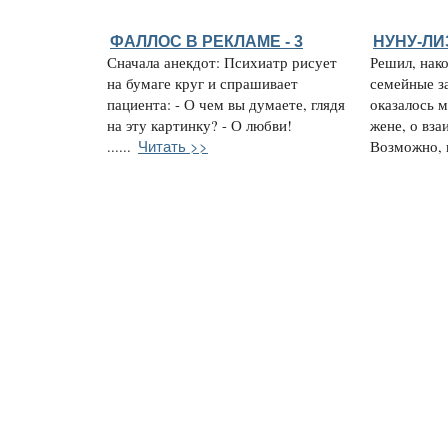
ФАЛЛОС В РЕКЛАМЕ - 3
НУНУ-ЛИ
Сначала анекдот: Психиатр рисует
Решил, нако
на бумаге круг и спрашивает
семейные з
пациента: - О чем вы думаете, глядя
оказалось м
на эту картинку? - О любви!
жене, о вз
Читать >>
......
Возможно, к