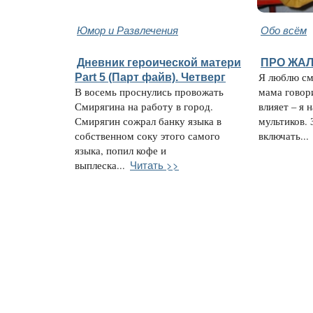
Юмор и Развлечения
Обо всём
Дневник героической матери
ПРО ЖАЛ
Part 5 (Парт файв). Четверг
Я люблю см
В восемь проснулись провожать
мама говори
Смирягина на работу в город.
влияет – я 
Смирягин сожрал банку языка в
мультиков. 
собственном соку этого самого
включать...
языка, попил кофе и
Читать >>
выплеска...