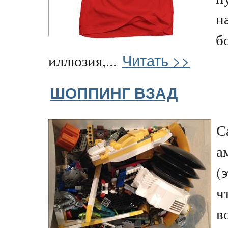
н
б
Читать >>
иллюзия,...
ШОППИНГ ВЗАД
С
а
(
ч
в