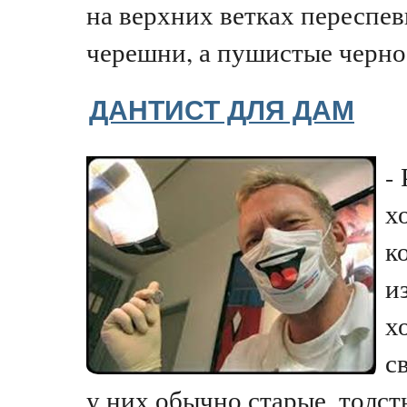
на верхних ветках переспе
черешни, а пушистые черно
ДАНТИСТ ДЛЯ ДАМ
-
х
к
и
х
с
у них обычно старые, толсты