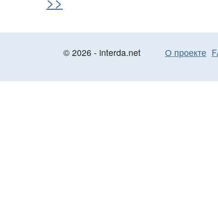
>>
© 2026 - interda.net
О проекте
F