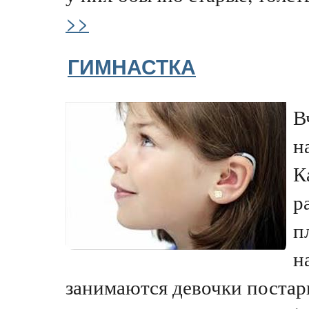
>>
ГИМНАСТКА
В
н
К
р
п
н
занимаются девочки постарш