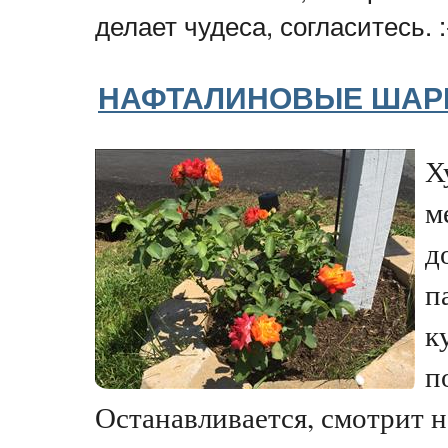
делает чудеса, согласитесь. :
НАФТАЛИНОВЫЕ ШАР
Х
м
д
п
к
п
Останавливается, смотрит н