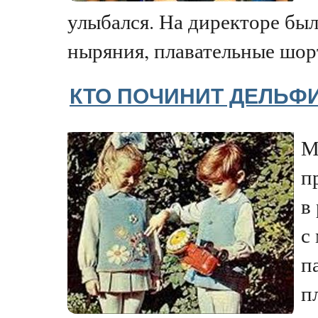
улыбался. На директоре был
ныряния, плавательные шорт
КТО ПОЧИНИТ ДЕЛЬФ
М
п
в
с
п
п