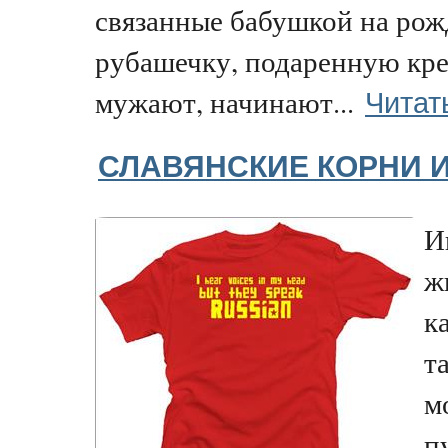
связанные бабушкой на ро
рубашечку, подаренную кре
Читат
мужают, начинают...
СЛАВЯНСКИЕ КОРНИ 
И
ж
к
т
м
п