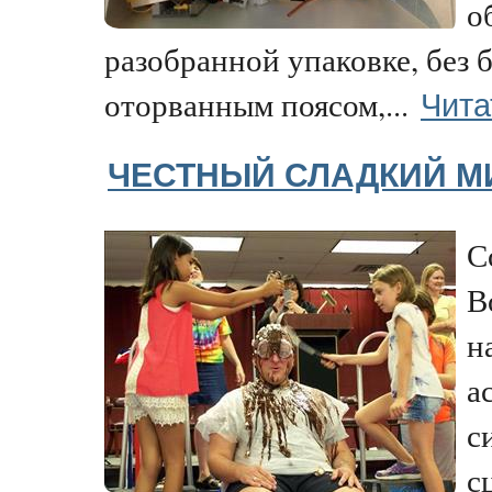
о
разобранной упаковке, без б
Чита
оторванным поясом,...
ЧЕСТНЫЙ СЛАДКИЙ М
С
В
н
а
с
с