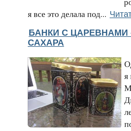
р
Чита
я все это делала под...
БАНКИ С ЦАРЕВНАМИ 
САХАРА
О
я
М
Д
л
п