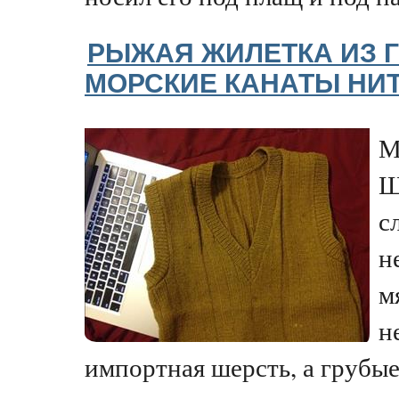
РЫЖАЯ ЖИЛЕТКА ИЗ 
МОРСКИЕ КАНАТЫ НИ
М
Ш
с
н
м
н
импортная шерсть, а грубые 