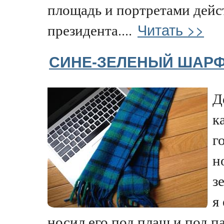
площадь и портретами дей
Читать >>
президента....
СИНЕ-ЗЕЛЕНЫЙ ШАРФ
Д
к
г
н
з
я
носил его под плащ и под пал