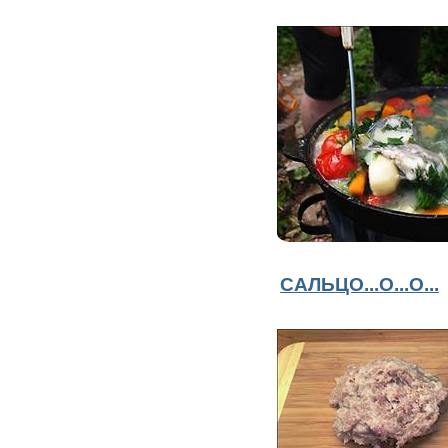
САЛЬЦО...О...О...