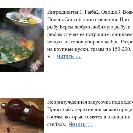
Ингредиенты:1. Рыба2. Овощи3. Водк
ПоленоСпособ приготовления: Про
рыбу.Берем любую любимую рыбу, в
любом случае ее потрошим, очищаем
чешуи, из голов убираем жабры.Разр
на крупные куски, грамм по 150-200.
Читать >>
Я...
Непринужденная закусочка под водо
Приятный аперитивчик можно предл
гостям, которые томятся в ожидании
Читать >>
стейков.