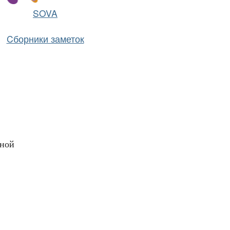
SOVA
Cборники заметок
пной