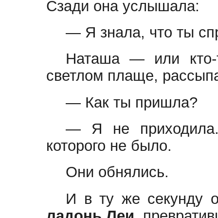
Сзади она услышала:
— Я знала, что ты с
Наташа — или кто-
светлом плаще, рассыпа
— Как ты пришла?
— Я не приходил
которого не было.
Они обнялись.
И в ту же секунду 
ладонь Леи
, превратив