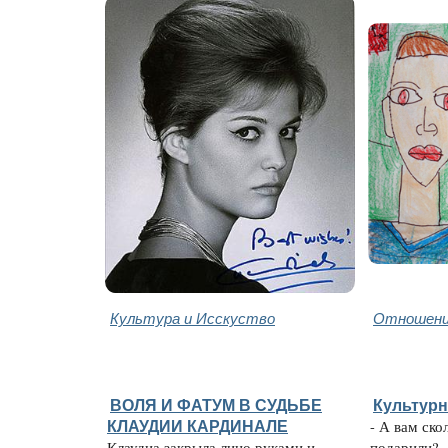
Культура и Исскуство
Отношени
ВОЛЯ И ФАТУМ В СУДЬБЕ
Культур
КЛАУДИИ КАРДИНАЛЕ
- А вам ско
Клаудиа закрыла лицо руками и
подарили? 