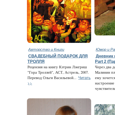
Авторство и Книги
Юмор и Ра
СВАДЕБНЫЙ ПОДАРОК ДЛЯ
Дневник 
ТРОЛЛЯ
Part 2 (П
Рецензия на книгу Кэтрин Лэнгриш
Через два д
"Гора Троллей", АСТ, Астрель, 2007.
Малинин пла
Читать
Перевод Ольги Васильевой...
ему хочется
>>
настроение 
чувствитель