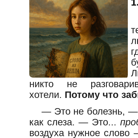
1
т
л
г
б
Л
никто не разговар
хотели.
Потому что за
— Это не болезнь, — 
как слеза. — Это...
про
воздуха нужное слово —