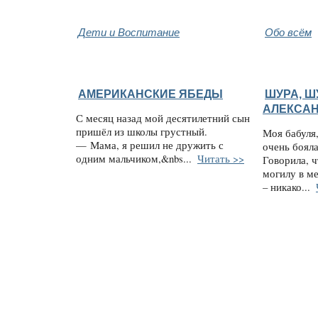
Дети и Воспитание
Обо всём
АМЕРИКАНСКИЕ ЯБЕДЫ
ШУРА, Ш
АЛЕКСАН
С месяц назад мой десятилетний сын
пришёл из школы грустный.
Моя бабуля,
— Мама, я решил не дружить с
очень боял
одним мальчиком,&nbs...
Читать >>
Говорила, ч
могилу в ме
– никако...