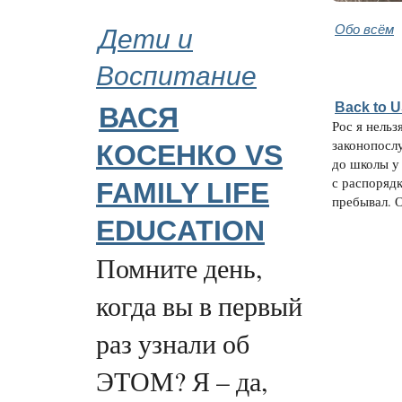
Дети и
Обо всём
Воспитание
Back to 
ВАСЯ
Рос я нельз
законопосл
КОСЕНКО VS
до школы у
с распорядк
FAMILY LIFE
пребывал. О
EDUCATION
Помните день,
когда вы в первый
раз узнали об
ЭТОМ? Я – да,