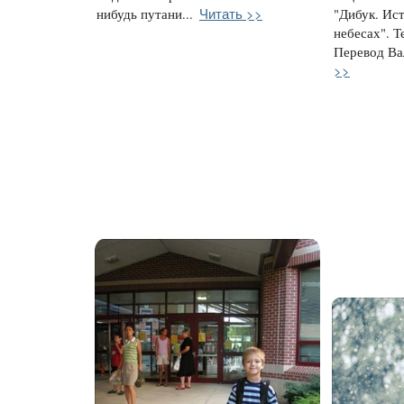
Читать >>
нибудь путани...
"Дибук. Ис
небесах". Т
Перевод Вал
>>