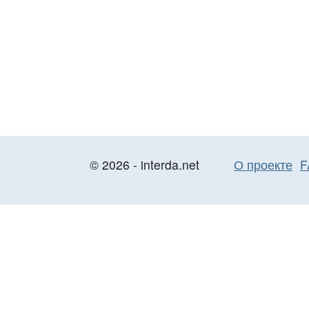
© 2026 - interda.net
О проекте
F