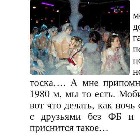
м
д
г
п
п
н
тоска…. А мне припомни
1980-м, мы то есть. Моб
вот что делать, как ночь
с друзьями без ФБ и 
приснится такое…