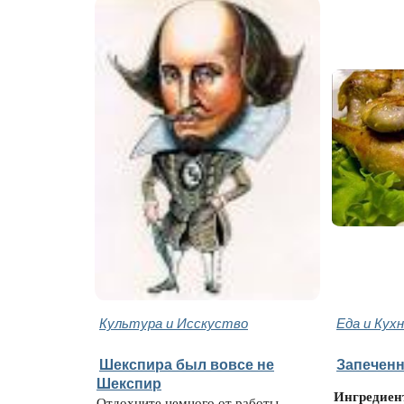
Культура и Исскуство
Еда и Кух
Шекспира был вовсе не
Запечен
Шекспир
Ингредиен
Отдохните немного от работы,