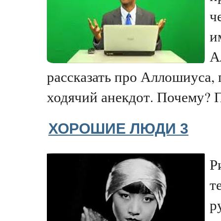
ч
и
А
рассказать про Аллошиуса, 
ходячий анекдот. Почему? П
ХОРОШИЕ ЛЮДИ 3
Р
т
р