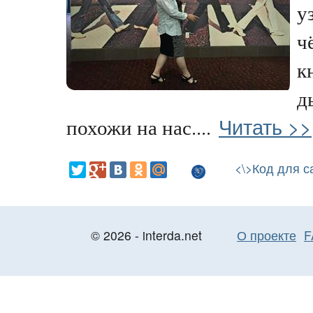
у
ч
к
д
Читать >>
похожи на нас....
<\>Код для с
© 2026 - interda.net
О проекте
F