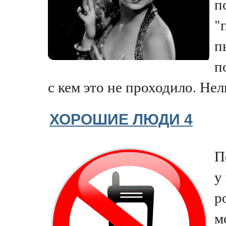
п
"
п
п
с кем это не проходило. Нель
ХОРОШИЕ ЛЮДИ 4
П
у
р
м