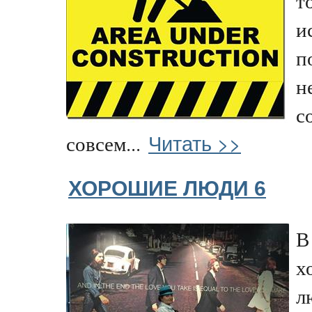
т
и
п
н
с
Читать >>
совсем...
ХОРОШИЕ ЛЮДИ 6
В
х
л