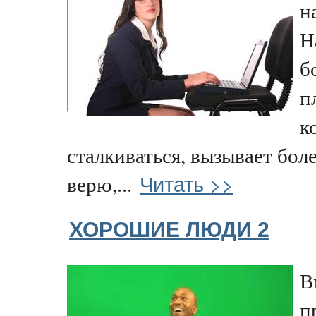
н
Н
б
п
к
сталкиваться, вызывает бол
Читать >>
верю,...
ХОРОШИЕ ЛЮДИ 2
В
п