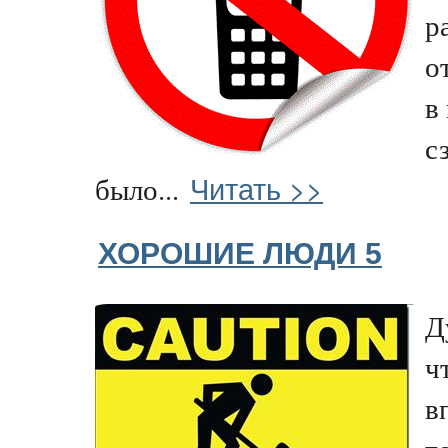
р
о
в
с
Читать >>
было...
ХОРОШИЕ ЛЮДИ 5
Д
ч
в